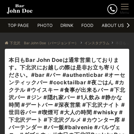
Menu
TOP PAGE
PHOTO
DRINK
FOOD
ABOUT US
下北沢 Bar John Doe（バージョンドー）
インスタグラム
本日もBar John Doeは通常営業しております。下北沢にお越しの際は是非お立ち寄りください。#bar #バー #authenticbar #オーセンティックバー #cocktailbar #夜ごはん #カクテル #ウイスキー #食事が出来るバー #下北沢バー #ジン #隠れ家バー #1人飲み #静かな時間 #デートバー #深夜営業 #下北沢ナイト #世田谷バー #喫煙可 #大人の時間 #whisky #下北沢デート #下北沢グルメ #カウンター席 #バーテンダー #バー飯#balvenie #バルヴェニー#ダブルウッド本日の下北沢BarJohnDoe
本日もBar John Doeは通常営業しておりま
す。下北沢にお越しの際は是非お立ち寄りく
ださい。#bar #バー #authenticbar #オーセ
ンティックバー #cocktailbar #夜ごはん #カ
クテル #ウイスキー #食事が出来るバー #下北
沢バー #ジン #隠れ家バー #1人飲み #静かな
時間 #デートバー #深夜営業 #下北沢ナイト #
世田谷バー #喫煙可 #大人の時間 #whisky #
下北沢デート #下北沢グルメ #カウンター席 #
バーテンダー #バー飯#balvenie #バルヴェ