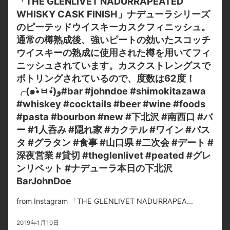
「THE GLENLIVET NADURRAPEATED
WHISKY CASK FINISH」ナデューラシリーズ
のピーテッドウイスキーカスクフィニッシュ。
通常の樽熟成後、強いピートの効いたスコッチ
ウイスキーの熟成に使用された樽を用いてフィ
ニッシュされています。カスクストレングスで
ボトリングされているので、度数は62度！
╭(๑•̀ㅂ•́)و#bar #johndoe #shimokitazawa
#whiskey #cocktails #beer #wine #foods
#pasta #bourbon #new #下北沢 #南西口 #バ
ー #1人呑み #隠れ家 #カクテル #ワイン #パス
タ #グラタン #食事 #山口県 #二次会 #デート #
深夜営業 #貸切 #theglenlivet #peated #グレ
ンリベット #ナデューラ本日の下北沢
BarJohnDoe
from Instagram 「THE GLENLIVET NADURRAPEA...
2019年1月10日