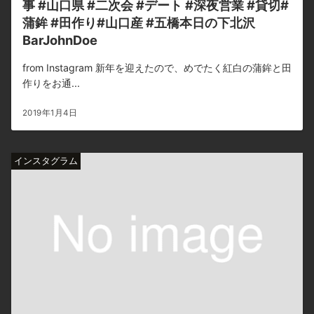
事 #山口県 #二次会 #デート #深夜営業 #貸切#
蒲鉾 #田作り#山口産 #五橋本日の下北沢
BarJohnDoe
from Instagram 新年を迎えたので、めでたく紅白の蒲鉾と田
作りをお通...
2019年1月4日
インスタグラム