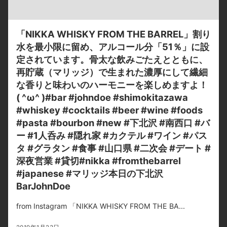
「NIKKA WHISKY FROM THE BARREL」割り
水を最小限に留め、アルコール分「51％」に設
定されています。骨太な飲みごたえとともに、
再貯蔵（マリッジ）で生まれた濃厚にして繊細
な香りと味わいのハーモニーを楽しめますよ！
( ^ω^ )#bar #johndoe #shimokitazawa
#whiskey #cocktails #beer #wine #foods
#pasta #bourbon #new #下北沢 #南西口 #バ
ー #1人呑み #隠れ家 #カクテル #ワイン #パス
タ #グラタン #食事 #山口県 #二次会 #デート #
深夜営業 #貸切#nikka #fromthebarrel
#japanese #マリッジ本日の下北沢
BarJohnDoe
from Instagram 「NIKKA WHISKY FROM THE BA...