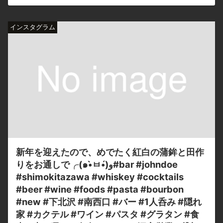
インスタグラム
新年を迎えたので、めでたく紅白の蒲鉾と田作
りをお通しで╭(๑•̀ㅂ•́)و#bar #johndoe
#shimokitazawa #whiskey #cocktails
#beer #wine #foods #pasta #bourbon
#new #下北沢 #南西口 #バー #1人呑み #隠れ
家 #カクテル #ワイン #パスタ #グラタン #食