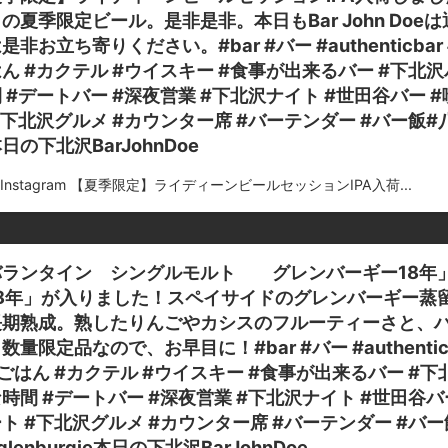
の夏季限定ビール。是非是非。本日もBar John Do
是非お立ち寄りください。#bar #バー #authenticbar 
ん #カクテル #ウイスキー #食事が出来るバー #下北沢バ
 #デートバー #深夜営業 #下北沢ナイト #世田谷バー #喫
#下北沢グルメ #カウンター席 #バーテンダー #バー飯#八海山#
日の下北沢BarJohnDoe
m Instagram 【夏季限定】ライディーンビールセッションIPA入荷...
バランタイン シングルモルト グレンバーギー18年
18年」が入りました！スペイサイドのグレンバーギー蒸
長期熟成。熟したりんごやカシスのフルーティーさと、
数量限定品なので、お早目に！#bar #バー #authenticb
ごはん #カクテル #ウイスキー #食事が出来るバー #下北
時間 #デートバー #深夜営業 #下北沢ナイト #世田谷バー 
ト #下北沢グルメ #カウンター席 #バーテンダー #バ
glenburgie本日の下北沢BarJohnDoe