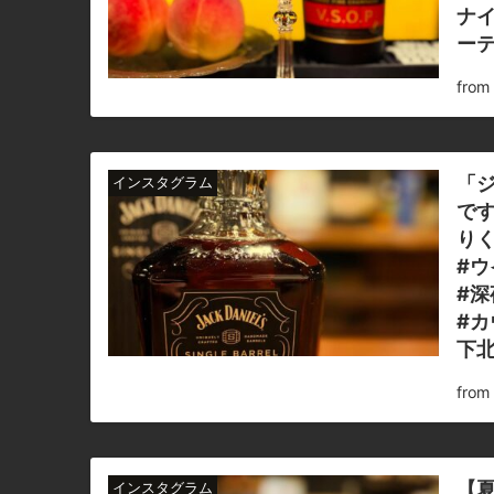
ナイ
ーテ
fro
「
インスタグラム
です
りく
#ウ
#深
#カ
下北
fro
【
インスタグラム