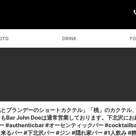
OTO
DRINK
F
桃とブランデーのショートカクテル」「桃」のカクテル
もBar John Doeは通常営業しております。下北沢に
ー #authenticbar #オーセンティックバー #cockta
来るバー #下北沢バー #ジン #隠れ家バー #1人飲み #