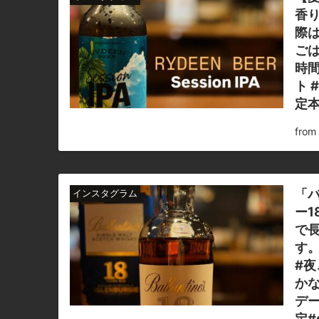
香り
際は
ごは
時間
ト 
定本
fro
「
インスタグラム
ー
で
す。
#夜
かな
デー
定#