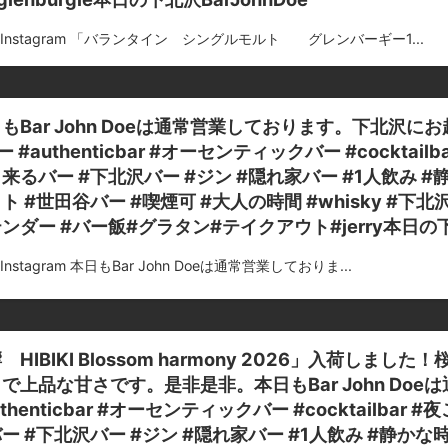
m Instagram 「バランタイン シングルモルト グレンバーギー1...
もBar John Doeは通常営業しております。下北沢に
ー #authenticbar #オーセンティックバー #cockta
来るバー #下北沢バー #ジン #隠れ家バー #1人飲み #
ト #世田谷バー #喫煙可 #大人の時間 #whisky #下
ンダー #バー飯#グラタン#テイクアウト#jerry本日の下北
m Instagram 本日もBar John Doeは通常営業しておりま...
 HIBIKI Blossom harmony 2026」入荷
で上品な甘さです。是非是非。本日もBar John Doeは
uthenticbar #オーセンティックバー #cocktailba
ー #下北沢バー #ジン #隠れ家バー #1人飲み #静かな