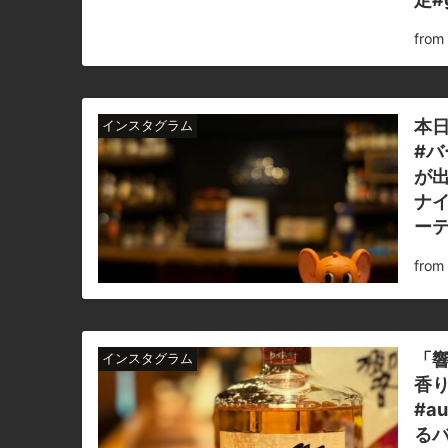
fro
本日
インスタグラム
#バ
が出
ナイ
ーテ
fro
「響
インスタグラム
香り
#a
るバ