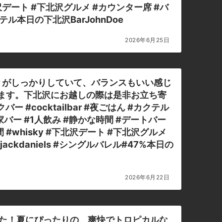
北沢デート #下北沢グルメ #カウンター席 #バ
ル本日の下北沢BarJohnDoe
2026年6月25日
りがしっかりしていて、バランスもいい感じ
おります。下北沢にお越しの際は是非お立ち寄
バー #cocktailbar #夜ごはん #カクテル
家バー #1人飲み #静かな時間 #デートバー
 #whisky #下北沢デート #下北沢グルメ
kdaniels #シングルバレル#47%本日の
2026年6月22日
した！夏にぴったりの、爽快でトロピカルな