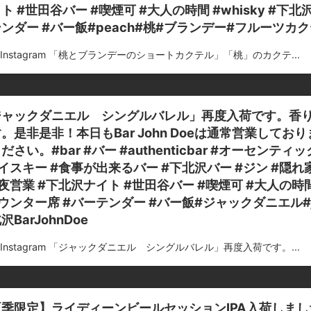
ト #世田谷バー #喫煙可 #大人の時間 #whisky #下
ンダー #バー飯#peach#桃#ブランデー#フルーツカクテ
m Instagram 「桃とブランデーのショートカクテル」「桃」のカクテ...
ジャックダニエル シングルバレル」再度入荷です。香
。是非是非！本日もBar John Doeは通常営業して
ださい。#bar #バー #authenticbar #オーセンティック
イスキー #食事が出来るバー #下北沢バー #ジン #隠れ
夜営業 #下北沢ナイト #世田谷バー #喫煙可 #大人の時間
ウンター席 #バーテンダー #バー飯#ジャックダニエル#jac
沢BarJohnDoe
m Instagram 「ジャックダニエル シングルバレル」再度入荷です。...
夏季限定】ライディーンビールセッションIPA入荷しま