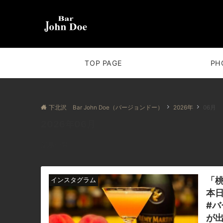
TOP PAGE
PH
下北沢 Bar John Doe（バージョンドー）
2026年
06月
2026年06月
記事一覧
「
インスタグラム
本日
#バ
が出