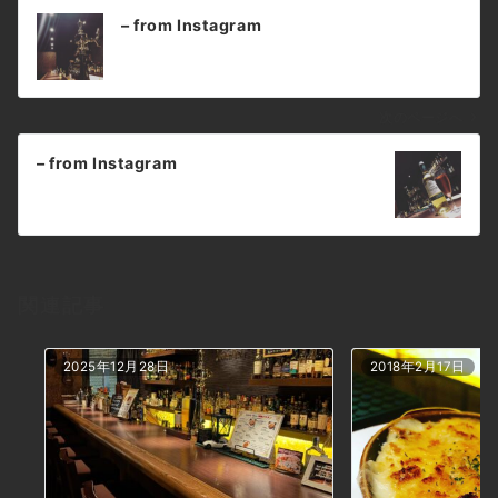
投
– from Instagram
稿
ナ
ビ
ゲ
次のページへ
ー
– from Instagram
シ
ョ
ン
関連記事
2025年12月28日
2018年2月17日