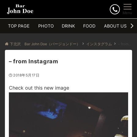
Menu
TOP PAGE
PHOTO
DRINK
FOOD
ABOUT US
下北沢 Bar John Doe（バージョンドー）
インスタグラム
– from Instagram
– from Instagram
2018年5月17日
Check out this new image