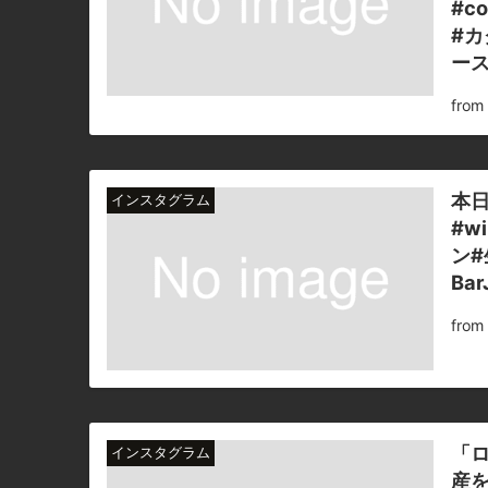
#co
#カ
ース
fro
本日も通常営業しており
インスタグラム
#w
ン#
Bar
「
インスタグラム
産を