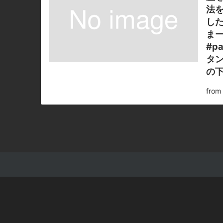
法をかた
し
まーす╭(๑•̀ㅂ•́)و#bar #j
#p
タン
の下
fro