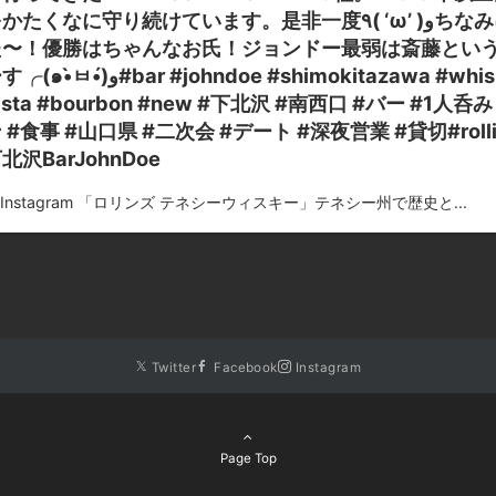
くなに守り続けています。是非一度٩( ‘ω’ )وちなみに、先日第2回麻雀ジョンドー杯を行いま
た〜！優勝はちゃんなお氏！ジョンドー最弱は斎藤という事
ohndoe #shimokitazawa #whiskey #cocktails #beer #wine #foods
asta #bourbon #new #下北沢 #南西口 #バー #1
 #食事 #山口県 #二次会 #デート #深夜営業 #貸切#ro
北沢BarJohnDoe
m Instagram 「ロリンズ テネシーウィスキー」テネシー州で歴史と...
Twitter
Facebook
Instagram
Page Top