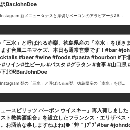
沢BarJohnDoe
m Instagram 新メニュー☆ナスと厚切りベーコンのアラビアータ&#...
の「三水」と呼ばれる赤梨、徳島県産の「幸水」を頂き
ます台風ニモマケズ、本日も通常営業です！#bar #johndoe 
cktails #beer #wine #foods #pasta #bourb
 #ワイン#生ビール #パスタ #グラタン #食事 #山口県 
下北沢BarJohnDoe
m Instagram 梨の「三水」と呼ばれる赤梨、徳島県産の「幸水」を頂...
ヒュースピリッツ バーボン ウイスキー」再入荷しまし
リスト教禁酒組合』を設立したフランシス・エリザベス・
。お洒落な事しますねよね(● ´艸｀)ﾌﾟﾌﾟ#bar #johndoe #