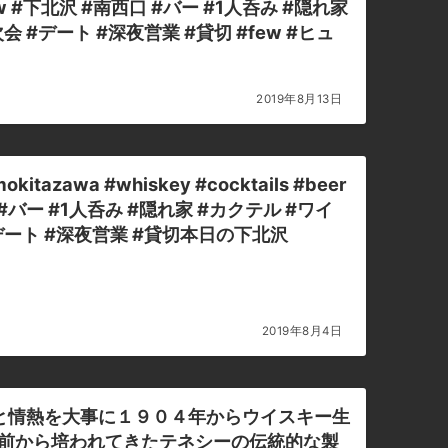
on #new #下北沢 #南西口 #バー #1人呑み #隠れ家
会 #デート #深夜営業 #貸切 #few #ヒュ
2019年8月13日
南西口 #バー #1人呑み #隠れ家 #カクテル #ワイ
#デート #深夜営業 #貸切本日の下北沢
2019年8月4日
と情熱を大事に１９０４年からウイスキー生
０年以上前から培われてきたテネシーの伝統的な製