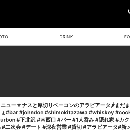
OTO
DRINK
F
メニュー☆ナスと厚切りベーコンのアラビアータ🌶まだ
#bar #johndoe #shimokitazawa #whiskey #cockt
ourbon #下北沢 #南西口 #バー #1人呑み #隠れ家 #カ
 #二次会 #デート #深夜営業 #貸切 #アラビアータ