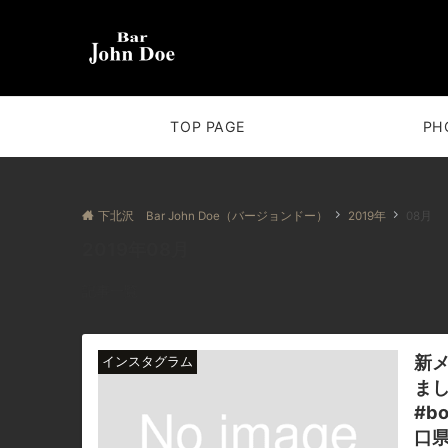
TOP PAGE
PH
下北沢 Bar John Doe（バージョンドー）
2019年
08月
2019年08月
記事一覧
新
インスタグラム
ましょ
#b
口県