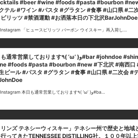
cktails #beer #wine #foods #pasta #bourb
クテル #ワイン #パスタ #グラタン #食事 #山口県 #二次
ピリッツ #禁酒運動 #お洒落本日の下北沢BarJohnDoe
m Instagram 「ヒュースピリッツ バーボン ウイスキー」再入荷し...
ます٩( ‘ω’ )و#bar #johndoe #shimokitazawa #whiskey #cocktails #beer
ine #foods #pasta #bourbon #new #下北沢 #
生ビール #パスタ #グラタン #食事 #山口県 #二次会 
JohnDoe
from Instagram 本日も通常営業しております٩( ‘ω’ )و#ba...
ロリンズ テネシーウィスキー」テネシー州で歴史と地域
行ってきたTENNESSEE DISTILLING社。１０