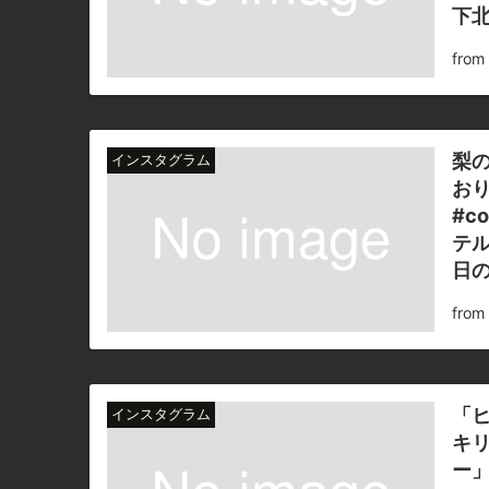
下北
fro
梨
インスタグラム
おり
#co
テル
日の
fro
「
インスタグラム
キ
ー」