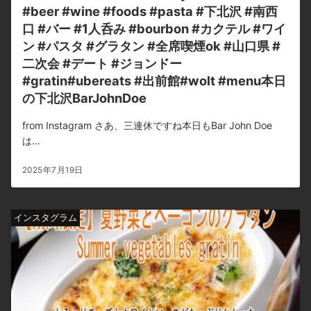
#beer #wine #foods #pasta #下北沢 #南西
口 #バー #1人呑み #bourbon #カクテル #ワイ
ン #パスタ #グラタン #全席喫煙ok #山口県 #
二次会 #デート #ジョンドー
#gratin#ubereats #出前館#wolt #menu本日
の下北沢BarJohnDoe
from Instagram さあ、三連休ですね本日もBar John Doe
は...
2025年7月19日
インスタグラム