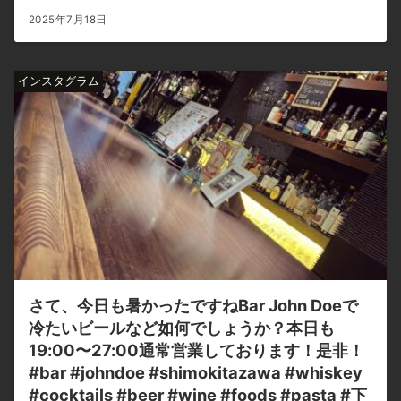
2025年7月18日
インスタグラム
さて、今日も暑かったですねBar John Doeで
冷たいビールなど如何でしょうか？本日も
19:00〜27:00通常営業しております！是非！
#bar #johndoe #shimokitazawa #whiskey
#cocktails #beer #wine #foods #pasta #下