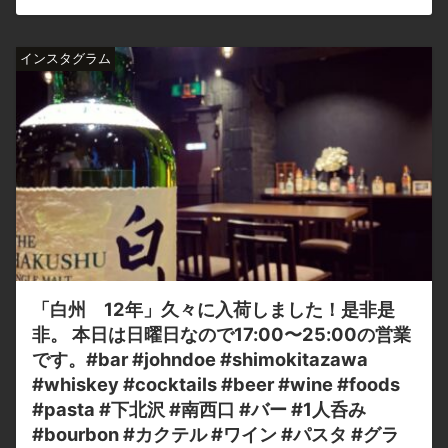
インスタグラム
「白州 12年」久々に入荷しました！是非是
非。 本日は日曜日なので17:00〜25:00の営業
です。#bar #johndoe #shimokitazawa
#whiskey #cocktails #beer #wine #foods
#pasta #下北沢 #南西口 #バー #1人呑み
#bourbon #カクテル #ワイン #パスタ #グラ