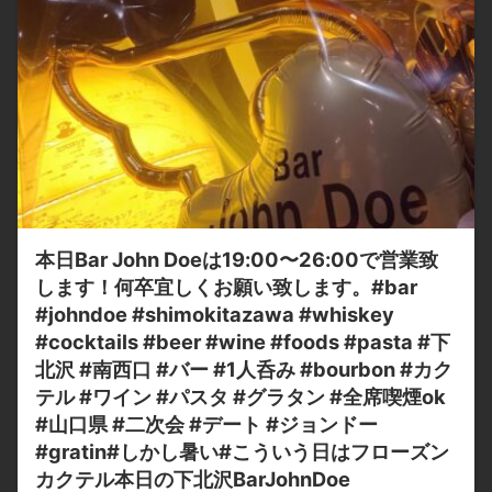
本日Bar John Doeは19:00〜26:00で営業致
します！何卒宜しくお願い致します。#bar
#johndoe #shimokitazawa #whiskey
#cocktails #beer #wine #foods #pasta #下
北沢 #南西口 #バー #1人呑み #bourbon #カク
テル #ワイン #パスタ #グラタン #全席喫煙ok
#山口県 #二次会 #デート #ジョンドー
#gratin#しかし暑い#こういう日はフローズン
カクテル本日の下北沢BarJohnDoe