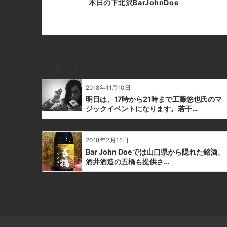
本日の下北沢BarJohnDoe
稿
ナ
ビ
ゲ
ー
関連記事
シ
ョ
2018年11月10日
ン
明日は、17時から21時まで工藤悠也氏のマ
ジックイベントになります。若干…
2018年2月15日
Bar John Doeでは山口県から隠れた銘酒、
酒井酒造の五橋も提供さ…