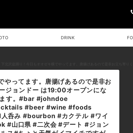
OTO
DRINK
F
下北沢盆踊り！今日もオオゼキ横でやってます。唐揚げあるので是非お立ち寄りくださいませ。本日、バージョンドー は19:00オープンになります。何卒宜しくお願いしたします。#bar #johndoe #shimokitazawa #whiskey #cocktails #beer #wine #foods #pasta #
でやってます。唐揚げあるので是非お
ジョンドー は19:00オープンにな
#bar #johndoe
cktails #beer #wine #foods
#1人呑み #bourbon #カクテル #ワイ
k #山口県 #二次会 #デート #ジョン