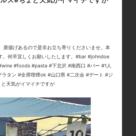
デルピルス#ちょと天気がイマイチですが
。唐揚げあるので是非お立ち寄りくださいませ。本
。何卒宜しくお願いしたします。#bar #johndoe
eer #wine #foods #pasta #下北沢 #南西口 #バー #1人
#グラタン #全席喫煙ok #山口県 #二次会 #デート #ジ
#ちょと天気がイマイチですが