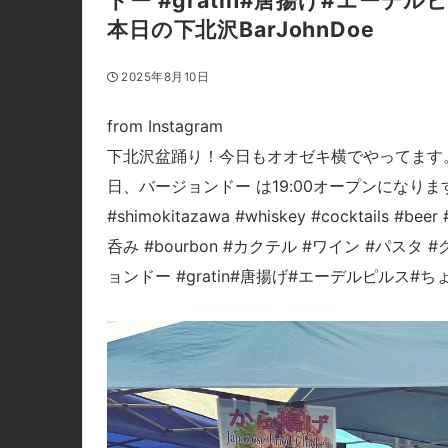
ドー #gratin#唐揚げ#エー
本日の下北沢BarJohnDoe
2025年8月10日
from Instagram
下北沢盆踊り！今日もオオゼキ横でやってます
日、バージョンドー は19:00オープンになります
#shimokitazawa #whiskey #cocktails #b
呑み #bourbon #カクテル #ワイン #パスタ 
ョンドー #gratin#唐揚げ#エーデルピルス