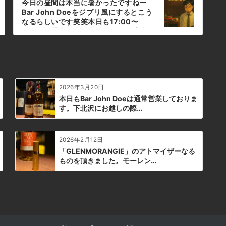
今日の昼間は本当に暑かったですねー
Bar John Doeをジブリ風にするとこう
なるらしいです笑笑本日も17:00〜
25:00で通常営業しております。店内を
涼しくしてお待ちしているので是非是
非。#bar #johndoe #shimokitazawa
#whiskey #cocktails #beer #wine
#foods #pasta #下北沢 #南西口 #バー
#1人呑み #bourbon #カクテル #ワイ
2026年3月20日
ン #パスタ #グラタン #全席喫煙ok #山
口県 #二次会 #デート #ジョンドー
本日もBar John Doeは通常営業しておりま
#gratin#ジブリ風#似てるような#似て
す。下北沢にお越しの際…
ないような#コーラフロートもあります
本日の下北沢BarJohnDoe
2026年2月12日
「GLENMORANGIE」のアトマイザーなる
ものを頂きました。モーレン…