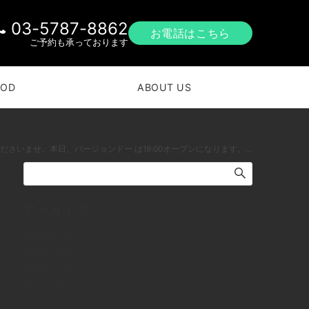
03-5787-8862
お電話はこちら
ご予約も承っております
OOD
ABOUT US
下北沢 #南西口 #バー #1人呑み #bourbon #カクテル #ワイン #パスタ #グラタン #全席喫煙ok #山口県 #二次会 #デート #ジョンドー #gratin#唐揚げ#エーデルピルス#ちょと天気がイマイチですが本日の下北沢BarJohnDoe
アーカイブ
2026年7月
2026年6月
2026年5月
2026年4月
2026年3月