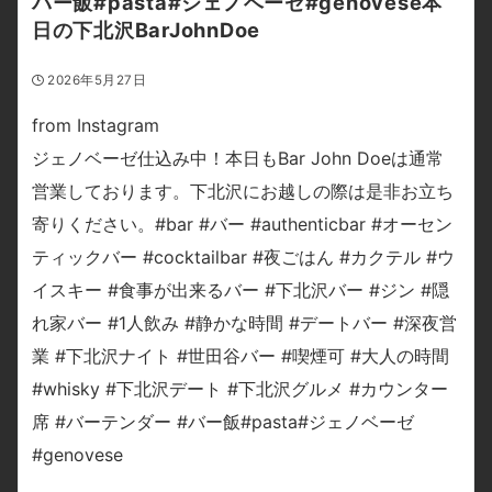
バー飯#pasta#ジェノベーゼ#genovese本
日の下北沢BarJohnDoe
2026年5月27日
from Instagram
ジェノベーゼ仕込み中！本日もBar John Doeは通常
営業しております。下北沢にお越しの際は是非お立ち
寄りください。#bar #バー #authenticbar #オーセン
ティックバー #cocktailbar #夜ごはん #カクテル #ウ
イスキー #食事が出来るバー #下北沢バー #ジン #隠
れ家バー #1人飲み #静かな時間 #デートバー #深夜営
業 #下北沢ナイト #世田谷バー #喫煙可 #大人の時間
#whisky #下北沢デート #下北沢グルメ #カウンター
席 #バーテンダー #バー飯#pasta#ジェノベーゼ
#genovese