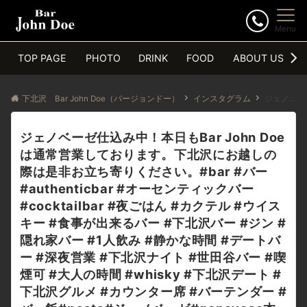
Menu
TOP PAGE
PHOTO
DRINK
FOOD
ABOUT US
下北沢 Bar John Doe（バージョンドー）
インスタグラム
ジェノベーゼ仕込み中！本日もBar John Doeは通常営業しております。下北沢にお越しの際は是非お立ち寄りください。#bar #バー #authenticbar #オーセンティックバー #cocktailbar #夜ごはん #カクテル #ウイスキー #食事が出来るバー #下北沢バー #ジン #隠れ家バー #1人飲み #静かな時間 #デートバー #深夜営業 #下北沢ナイト #世田谷バー #喫煙可 #大人の時間 #whisky #下北沢デート #下北沢グルメ #カウンター席 #バーテンダー #バー飯#pasta#ジェノベーゼ#genovese本日の下北沢BarJohnDoe
ジェノベーゼ仕込み中！本日もBar John Doe
は通常営業しております。下北沢にお越しの
際は是非お立ち寄りください。#bar #バー
#authenticbar #オーセンティックバー
#cocktailbar #夜ごはん #カクテル #ウイス
キー #食事が出来るバー #下北沢バー #ジン #
隠れ家バー #1人飲み #静かな時間 #デートバ
ー #深夜営業 #下北沢ナイト #世田谷バー #喫
煙可 #大人の時間 #whisky #下北沢デート #
下北沢グルメ #カウンター席 #バーテンダー #