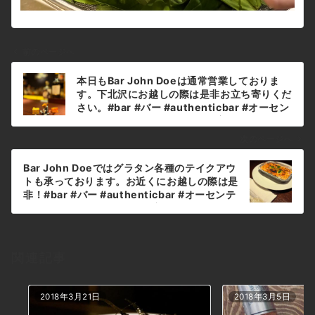
前のページへ
投
本日もBar John Doeは通常営業しておりま
稿
す。下北沢にお越しの際は是非お立ち寄りくだ
ナ
さい。#bar #バー #authenticbar #オーセン
ティックバー #cocktailbar #夜ごはん #カク
ビ
テル #ウイスキー #食事が出来るバー #下北沢
ゲ
次のページへ
バー #ジン #隠れ家バー #1人飲み #静かな時
ー
間 #デートバー #深夜営業 #下北沢ナイト #世
Bar John Doeではグラタン各種のテイクアウ
シ
田谷バー #喫煙可 #大人の時間 #whisky #下
トも承っております。お近くにお越しの際は是
北沢デート #下北沢グルメ #カウンター席 #バ
ョ
非！#bar #バー #authenticbar #オーセンテ
ーテンダー #バー飯#tomandjerry #トム#ジ
ィックバー #cocktailbar #夜ごはん #カクテ
ン
ェリー#タフィー本日の下北沢BarJohnDoe
ル #ウイスキー #食事が出来るバー #下北沢バ
ー #ジン #隠れ家バー #1人飲み #静かな時間
#デートバー #深夜営業 #下北沢ナイト #世田
関連記事
谷バー #喫煙可 #大人の時間 #whisky #下北
沢デート #下北沢グルメ #カウンター席 #バー
テンダー #バー飯#gratin#ベーコンポテトグ
2018年3月21日
2018年3月5日
ラタン#ドリアも出来ます本日の下北沢
BarJohnDoe