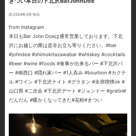
きつい本日の下北沢BarJohnDoe
2026年3月19日
from Instagram
本日もBar John Doeは通常営業しております。下北
沢にお越しの際は是非お立ち寄りください。#bar
#johndoe #shimokitazawabar #whiskey #cocktails
#beer #wine #foods #食事が出来るバー #下北沢バ
ー #南西口 #隠れ家バー #1人呑み #bourbon #カクテ
ル #ワイン #下北沢ナイト #グラタン #全席喫煙ok #
山口県 #二次会 #下北沢デート #ジョンドー #gratin#
だんだん #暖かくなってきた#花粉#きつい