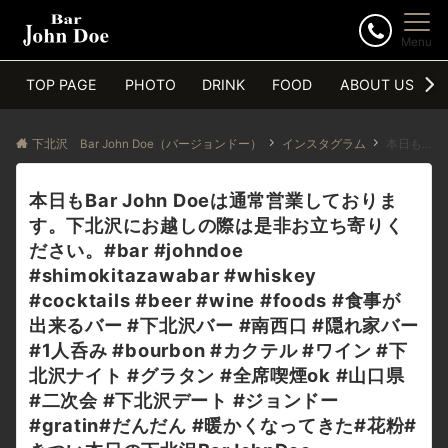
Menu
TOP PAGE
PHOTO
DRINK
FOOD
ABOUT US
下北沢 Bar John Doe（バージョンドー）
インスタグラム
本日もBar John Doeは通常営業しております。下北沢にお越しの際は是非お立ち寄りください。#bar #johndoe #shimokitazawabar #whiskey #cocktails #beer #wine #foods #食事が出来るバー #下北沢バー #南西口 #隠れ家バー #1人呑み #bourbon #カクテル #ワイン #下北沢ナイト #グラタン #全席喫煙ok #山口県 #二次会 #下北沢デート #ジョンドー #gratin#だんだん #暖かくなってきた#花粉#きつい本日の下北沢BarJohnDoe
本日もBar John Doeは通常営業しておりま
す。下北沢にお越しの際は是非お立ち寄りく
ださい。#bar #johndoe
#shimokitazawabar #whiskey
#cocktails #beer #wine #foods #食事が
出来るバー #下北沢バー #南西口 #隠れ家バー
#1人呑み #bourbon #カクテル #ワイン #下
北沢ナイト #グラタン #全席喫煙ok #山口県
#二次会 #下北沢デート #ジョンドー
#gratin#だんだん #暖かくなってきた#花粉#