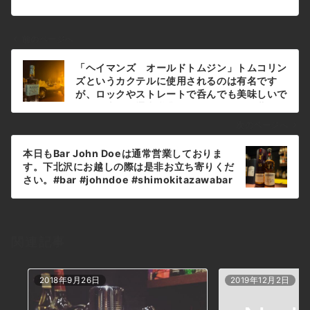
前のページへ
投
「ヘイマンズ オールドトムジン」トムコリン
稿
ズというカクテルに使用されるのは有名です
ナ
が、ロックやストレートで呑んでも美味しいで
すよ。本日も通常営業しております。下北沢に
ビ
お越しの際は是非お立ち寄りください。#bar
ゲ
次のページへ
#johndoe #shimokitazawabar #whiskey
ー
#cocktails #beer #wine #foods #食事が出
本日もBar John Doeは通常営業しておりま
シ
来るバー #下北沢バー #南西口 #隠れ家バー
す。下北沢にお越しの際は是非お立ち寄りくだ
#1人呑み #bourbon #カクテル #ワイン #下
ョ
さい。#bar #johndoe #shimokitazawabar
北沢ナイト #グラタン #全席喫煙ok #山口県 #
#whiskey #cocktails #beer #wine
ン
二次会 #下北沢デート #ジョンドー
#foods #食事が出来るバー #下北沢バー #南
#gratin#haymans#オールドトムジン #トム
西口 #隠れ家バー #1人呑み #bourbon #カク
コリンズ#サトウキビ本日の下北沢
テル #ワイン #下北沢ナイト #グラタン #全席
BarJohnDoe
関連記事
喫煙ok #山口県 #二次会 #下北沢デート #ジョ
ンドー #gratin#グレンフィディック #15y#シ
ェリー#バーボン本日の下北沢BarJohnDoe
2018年9月26日
2019年12月2日