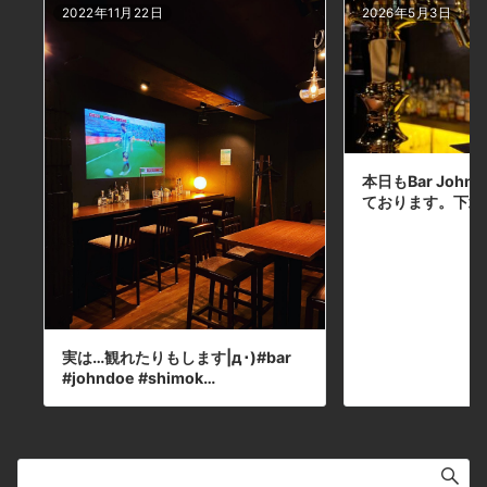
2022年11月22日
2026年5月3日
火曜#営業します#明日から#お休みです本日の
下北沢BarJohnDoe
本日もBar John
ております。下北
実は…観れたりもします|д･)#bar
#johndoe #shimok…