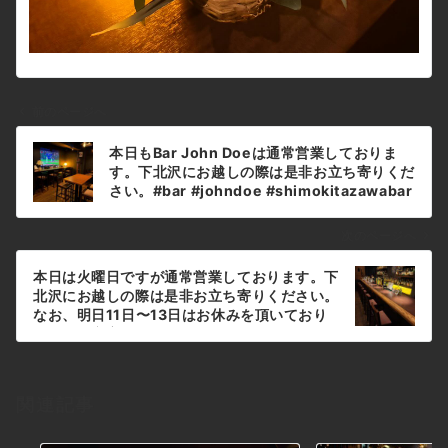
前のページへ
投
本日もBar John Doeは通常営業しておりま
稿
す。下北沢にお越しの際は是非お立ち寄りくだ
ナ
さい。#bar #johndoe #shimokitazawabar
#whiskey #cocktails #beer #wine
ビ
#foods #食事が出来るバー #下北沢バー #南
ゲ
次のページへ
西口 #隠れ家バー #1人呑み #bourbon #カク
ー
テル #ワイン #下北沢ナイト #グラタン #全席
本日は火曜日ですが通常営業しております。下
シ
喫煙ok #山口県 #二次会 #下北沢デート #ジョ
北沢にお越しの際は是非お立ち寄りください。
ンドー #gratin#由伸#WBC#大谷翔平本日の
ョ
なお、明日11日〜13日はお休みを頂いており
下北沢BarJohnDoe
ます。何卒宜しくお願い致します。#bar
ン
#johndoe #shimokitazawabar #whiskey
#cocktails #beer #wine #foods #食事が出
来るバー #下北沢バー #南西口 #隠れ家バー
関連記事
#1人呑み #bourbon #カクテル #ワイン #下
北沢ナイト #グラタン #全席喫煙ok #山口県 #
二次会 #下北沢デート #ジョンドー #gratin#