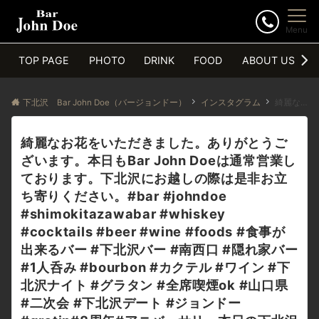
Menu
TOP PAGE
PHOTO
DRINK
FOOD
ABOUT US
下北沢 Bar John Doe（バージョンドー）
インスタグラム
綺麗なお花をいただきました。ありがとうございます。本日もBar John Doeは通常営業しております。下北沢にお越しの際は是非お立ち寄りください。#bar #johndoe #shimokitazawabar #whiskey #cocktails #beer #wine #foods #食事が出来るバー #下北沢バー #南西口 #隠れ家バー #1人呑み #bourbon #カクテル #ワイン #下北沢ナイト #グラタン #全席喫煙ok #山口県 #二次会 #下北沢デート #ジョンドー #gratin#8周年#アニバーサリー本日の下北沢BarJohnDoe
綺麗なお花をいただきました。ありがとうご
ざいます。本日もBar John Doeは通常営業し
ております。下北沢にお越しの際は是非お立
ち寄りください。#bar #johndoe
#shimokitazawabar #whiskey
#cocktails #beer #wine #foods #食事が
出来るバー #下北沢バー #南西口 #隠れ家バー
#1人呑み #bourbon #カクテル #ワイン #下
北沢ナイト #グラタン #全席喫煙ok #山口県
#二次会 #下北沢デート #ジョンドー