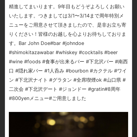
精進してまいります。9年目もどうぞよろしくお願い
いたします。つきましては3/1〜3/14まで周年特別メ
ニューをご用意させて頂きましたので、是非お立ち寄
りください！皆様のお越しを心よりお待ちしておりま
す。Bar John Doe#bar #johndoe
#shimokitazawabar #whiskey #cocktails #beer
#wine #foods #食事が出来るバー #下北沢バー #南西
口 #隠れ家バー #1人呑み #bourbon #カクテル #ワイ
ン #下北沢ナイト #グラタン #全席喫煙ok #山口県 #
二次会 #下北沢デート #ジョンドー #gratin#8周年
#800yenメニュー#ご用意しました