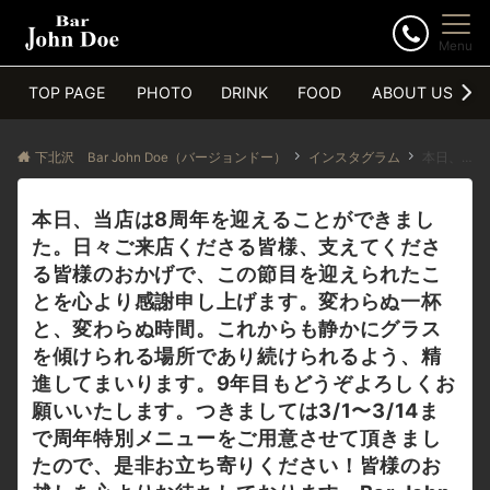
Menu
TOP PAGE
PHOTO
DRINK
FOOD
ABOUT US
下北沢 Bar John Doe（バージョンドー）
インスタグラム
本日、当店は8周年を迎えることができました。日々ご来店くださる皆様、支えてくださる皆様のおかげで、この節目を迎えられたことを心より感謝申し上げます。変わらぬ一杯と、変わらぬ時間。これからも静かにグラスを傾けられる場所であり続けられるよう、精進してまいります。9年目もどうぞよろしくお願いいたします。つきましては3/1〜3/14まで周年特別メニューをご用意させて頂きましたので、是非お立ち寄りください！皆様のお越しを心よりお待ちしております。Bar John Doe#bar #johndoe #shimokitazawabar #whiskey #cocktails #beer #wine #foods #食事が出来るバー #下北沢バー #南西口 #隠れ家バー #1人呑み #bourbon #カクテル #ワイン #下北沢ナイト #グラタン #全席喫煙ok #山口県 #二次会 #下北沢デート #ジョンドー #gratin#8周年#800yenメニュー#ご用意しました本日の下北沢BarJohnDoe
本日、当店は8周年を迎えることができまし
た。日々ご来店くださる皆様、支えてくださ
る皆様のおかげで、この節目を迎えられたこ
とを心より感謝申し上げます。変わらぬ一杯
と、変わらぬ時間。これからも静かにグラス
を傾けられる場所であり続けられるよう、精
進してまいります。9年目もどうぞよろしくお
願いいたします。つきましては3/1〜3/14ま
で周年特別メニューをご用意させて頂きまし
たので、是非お立ち寄りください！皆様のお