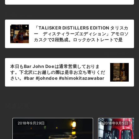
前のページへ
投
「TALISKER DISTILLERS EDITION タリスカ
稿
ー ディスティラーズエディション」アモロソ
ナ
カスクで2段熟成。ロックかストレートで是
非！#bar #johndoe #shimokitazawabar
ビ
#whiskey #cocktails #beer #wine
ゲ
次のページへ
#foods #食事が出来るバー #下北沢バー #南
ー
西口 #隠れ家バー #1人呑み #bourbon #カク
本日もBar John Doeは通常営業しておりま
シ
テル #ワイン #下北沢ナイト #グラタン #全席
す。下北沢にお越しの際は是非お立ち寄りくだ
喫煙ok #山口県 #二次会 #下北沢デート #ジョ
ョ
さい。#bar #johndoe #shimokitazawabar
ンドー #gratin#タリスカー#アモロソシェリ
#whiskey #cocktails #beer #wine
ン
ー#アメリカンオーク#スカイ島本日の下北沢
#foods #食事が出来るバー #下北沢バー #南
BarJohnDoe
西口 #隠れ家バー #1人呑み #bourbon #カク
テル #ワイン #下北沢ナイト #グラタン #全席
関連記事
喫煙ok #山口県 #二次会 #下北沢デート #ジョ
ンドー #gratin#レダイグ #10y #ledaig10本
日の下北沢BarJohnDoe
2018年9月29日
2018年9月5日