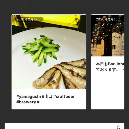
関連記事
ち寄りください。#bar #johndoe
#shimokitazawabar #whiskey #cocktails
#beer #wine #foods #食事が出来るバー #
2018年2月17日
2026年2月15日
下北沢バー #南西口 #隠れ家バー #1人呑み
#bourbon #カクテル #ワイン #下北沢ナイト
#グラタン #全席喫煙ok #山口県 #二次会 #下
北沢デート #ジョンドー #gratin#ミクターズ
#ボンバーガーズ#2025#限定300本本日の下
北沢BarJohnDoe
本日もBar John
ております。下北
#yamaguchi #山口 #craftbeer
#brewery #…