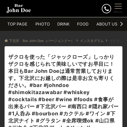
Menu
TOP PAGE
PHOTO
DRINK
FOOD
ABOUT US
下北沢 Bar John Doe（バージョンドー）
インスタグラム
ザクロを使った「ジャックローズ」しっかりザクロを感じられて美味しいですお早目に！本日もBar John Doeは通常営業しております。下北沢にお越しの際は是非お立ち寄りください。#bar #johndoe #shimokitazawabar #whiskey #cocktails #beer #wine #foods #食事が出来るバー #下北沢バー #南西口 #隠れ家バー #1人呑み #bourbon #カクテル #ワイン #下北沢ナイト #グラタン #全席喫煙ok #山口県 #二次会 #下北沢デート #ジョンドー #gratin#ザクロ#カルヴァドス #ライム#ジャックローズ本日の下北沢BarJohnDoe
ザクロを使った「ジャックローズ」しっかり
ザクロを感じられて美味しいですお早目に！
本日もBar John Doeは通常営業しておりま
す。下北沢にお越しの際は是非お立ち寄りく
ださい。#bar #johndoe
#shimokitazawabar #whiskey
#cocktails #beer #wine #foods #食事が
出来るバー #下北沢バー #南西口 #隠れ家バー
#1人呑み #bourbon #カクテル #ワイン #下
北沢ナイト #グラタン #全席喫煙ok #山口県