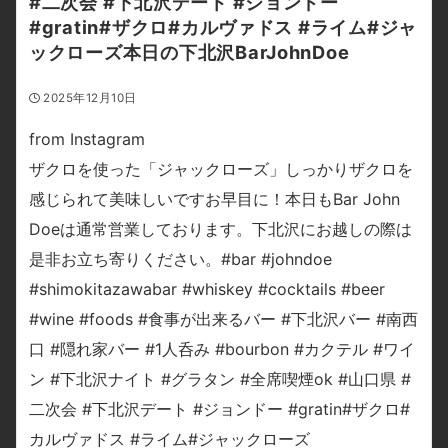
#二次会 #下北沢デート #ジョンドー
#gratin#ザクロ#カルヴァドス #ライム#ジャ
ックローズ本日の下北沢BarJohnDoe
2025年12月10日
from Instagram
ザクロを使った「ジャックローズ」しっかりザクロを
感じられて美味しいですお早目に！本日もBar John
Doeは通常営業しております。下北沢にお越しの際は
是非お立ち寄りください。#bar #johndoe
#shimokitazawabar #whiskey #cocktails #beer
#wine #foods #食事が出来るバー #下北沢バー #南西
口 #隠れ家バー #1人呑み #bourbon #カクテル #ワイ
ン #下北沢ナイト #グラタン #全席喫煙ok #山口県 #
二次会 #下北沢デート #ジョンドー #gratin#ザクロ#
カルヴァドス #ライム#ジャックローズ