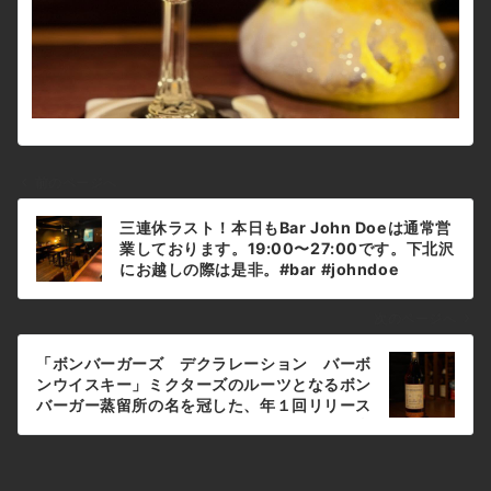
前のページへ
投
三連休ラスト！本日もBar John Doeは通常営
稿
業しております。19:00〜27:00です。下北沢
ナ
にお越しの際は是非。#bar #johndoe
#shimokitazawabar #whiskey #cocktails
ビ
#beer #wine #foods #食事が出来るバー #
ゲ
次のページへ
下北沢バー #南西口 #隠れ家バー #1人呑み
ー
#bourbon #カクテル #ワイン #下北沢ナイト
「ボンバーガーズ デクラレーション バーボ
シ
#グラタン #全席喫煙ok #山口県 #二次会 #下
ンウイスキー」ミクターズのルーツとなるボン
北沢デート #ジョンドー #gratin#三連休#ラ
ョ
バーガー蒸留所の名を冠した、年１回リリース
スト本日の下北沢BarJohnDoe
のスモールバッチ・バーボンウイスキー。口当
ン
たりは滑らかで、長い余韻が続きます。無くな
る前に是非！本日もBar John Doeは通常営業
しております。下北沢にお越しの際は是非お立