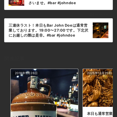
ナ
さいませ。#bar #johndoe
#shimokitazawabar #whiskey #cocktails
ビ
#beer #wine #foods #食事が出来るバー #
ゲ
次のページへ
下北沢バー #南西口 #隠れ家バー #1人呑み
ー
#bourbon #カクテル #ワイン #下北沢ナイト
三連休ラスト！本日もBar John Doeは通常営
シ
#グラタン #全席喫煙ok #山口県 #二次会 #下
業しております。19:00〜27:00です。下北沢
北沢デート #ジョンドー #gratin#ハロウィン
ョ
にお越しの際は是非。#bar #johndoe
#もうすぐ年末本日の下北沢BarJohnDoe
#shimokitazawabar #whiskey #cocktails
ン
#beer #wine #foods #食事が出来るバー #
下北沢バー #南西口 #隠れ家バー #1人呑み
#bourbon #カクテル #ワイン #下北沢ナイト
関連記事
#グラタン #全席喫煙ok #山口県 #二次会 #下
北沢デート #ジョンドー #gratin#三連休#ラ
スト本日の下北沢BarJohnDoe
2018年5月26日
2025年12月25日
本日も通常営業し