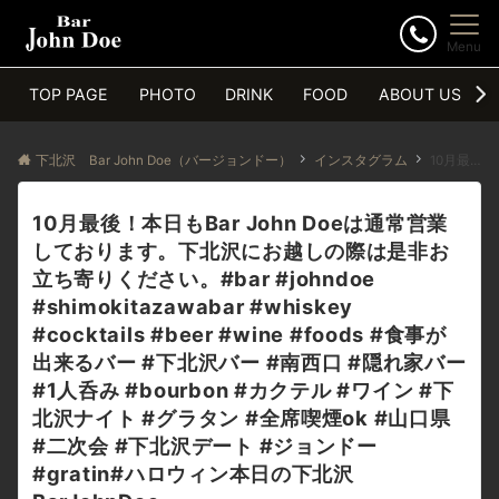
Menu
TOP PAGE
PHOTO
DRINK
FOOD
ABOUT US
下北沢 Bar John Doe（バージョンドー）
インスタグラム
10月最後！本日もBar John Doeは通常営業しております。下北沢にお越しの際は是非お立ち寄りください。#bar #johndoe #shimokitazawabar #whiskey #cocktails #beer #wine #foods #食事が出来るバー #下北沢バー #南西口 #隠れ家バー #1人呑み #bourbon #カクテル #ワイン #下北沢ナイト #グラタン #全席喫煙ok #山口県 #二次会 #下北沢デート #ジョンドー #gratin#ハロウィン本日の下北沢BarJohnDoe
10月最後！本日もBar John Doeは通常営業
しております。下北沢にお越しの際は是非お
立ち寄りください。#bar #johndoe
#shimokitazawabar #whiskey
#cocktails #beer #wine #foods #食事が
出来るバー #下北沢バー #南西口 #隠れ家バー
#1人呑み #bourbon #カクテル #ワイン #下
北沢ナイト #グラタン #全席喫煙ok #山口県
#二次会 #下北沢デート #ジョンドー
#gratin#ハロウィン本日の下北沢