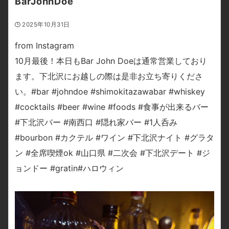
BarJohnDoe
2025年10月31日
from Instagram
10月最後！本日もBar John Doeは通常営業しており
ます。下北沢にお越しの際は是非お立ち寄りくださ
い。#bar #johndoe #shimokitazawabar #whiskey
#cocktails #beer #wine #foods #食事が出来るバー
#下北沢バー #南西口 #隠れ家バー #1人呑み
#bourbon #カクテル #ワイン #下北沢ナイト #グラタ
ン #全席喫煙ok #山口県 #二次会 #下北沢デート #ジ
ョンドー #gratin#ハロウィン