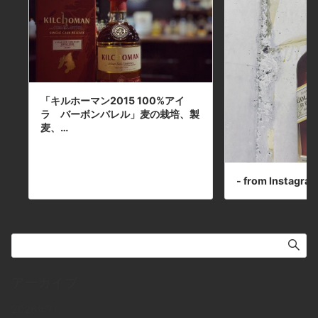
トジン本日の下北沢BarJohnDoe
「キルホーマン2015 100%アイ
ラ バーボンバレル」麦の栽培、製
麦、…
- from Instagra
アーカイブ
2026年7月