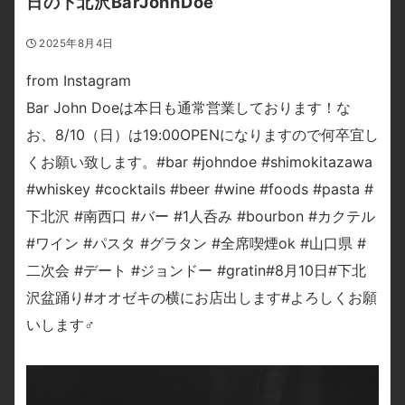
日の下北沢BarJohnDoe
2025年8月4日
from Instagram
Bar John Doeは本日も通常営業しております！な
お、8/10（日）は19:00OPENになりますので何卒宜し
くお願い致します。#bar #johndoe #shimokitazawa
#whiskey #cocktails #beer #wine #foods #pasta #
下北沢 #南西口 #バー #1人呑み #bourbon #カクテル
#ワイン #パスタ #グラタン #全席喫煙ok #山口県 #
二次会 #デート #ジョンドー #gratin#8月10日#下北
沢盆踊り#オオゼキの横にお店出します#よろしくお願
いします‍♂️