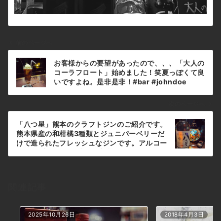
前のページへ
投
お客様からの要望があったので、、、「大人の
稿
コーラフロート」始めました！笑夏っぽくて良
ナ
いですよね。是非是非！#bar #johndoe
#shimokitazawa #whiskey #cocktails
ビ
#beer #wine #foods #pasta #下北沢 #南西
ゲ
次のページへ
口 #バー #1人呑み #bourbon #カクテル #ワ
ー
イン #パスタ #グラタン #全席喫煙ok #山口県
「八つ星」熊本のクラフトジンのご紹介です。
シ
#二次会 #デート #ジョンドー #gratin#大人
熊本県産の和柑橘3種類とジュニパーベリーだ
シリーズ#コーヒーフロート#コレは気が付い
ョ
けで造られたフレッシュなジンです。アルコー
たら酔ってるやつ#cocacola本日の下北沢
ルは43度で飲んだ感じは本当にスッキリで夏
ン
BarJohnDoe
にピッタリって感じです。是非是非！#bar
#johndoe #shimokitazawa #whiskey
#cocktails #beer #wine #foods #pasta #
関連記事
下北沢 #南西口 #バー #1人呑み #bourbon #
カクテル #ワイン #パスタ #グラタン #全席喫
煙ok #山口県 #二次会 #デート #ジョンドー
2025年10月26日
2018年4月3日
#gratin#八つ星#熊本#八代不知火蔵 #クラフ