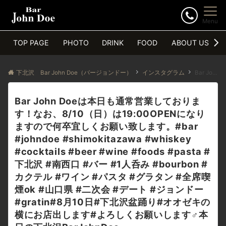
Menu
TOP PAGE
PHOTO
DRINK
FOOD
ABOUT US
下北沢 Bar John Doe（バージョンドー）
インスタグラム
Bar John Doeは本日も通常営業しております！なお、8/10（日）は19:00OPENになりますので何卒宜しくお願い致します。#bar #johndoe #shimokitazawa #whiskey #cocktails #beer #wine #foods #pasta #下北沢 #南西口 #バー #1人呑み #bourbon #カクテル #ワイン #パスタ #グラタン #全席喫煙ok #山口県 #二次会 #デート #ジョンドー #gratin#8月10日#下北沢盆踊り#オオゼキの横にお店出します#よろしくお願いします‍♂️本日の下北沢BarJohnDoe
Bar John Doeは本日も通常営業しておりま
す！なお、8/10（日）は19:00OPENになり
ますので何卒宜しくお願い致します。#bar
#johndoe #shimokitazawa #whiskey
#cocktails #beer #wine #foods #pasta #
下北沢 #南西口 #バー #1人呑み #bourbon #
カクテル #ワイン #パスタ #グラタン #全席喫
煙ok #山口県 #二次会 #デート #ジョンドー
#gratin#8月10日#下北沢盆踊り#オオゼキの
横にお店出します#よろしくお願いします‍♂️本