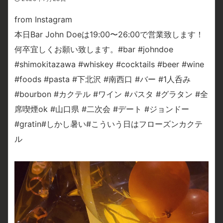
from Instagram
本日Bar John Doeは19:00〜26:00で営業致します！
何卒宜しくお願い致します。#bar #johndoe
#shimokitazawa #whiskey #cocktails #beer #wine
#foods #pasta #下北沢 #南西口 #バー #1人呑み
#bourbon #カクテル #ワイン #パスタ #グラタン #全
席喫煙ok #山口県 #二次会 #デート #ジョンドー
#gratin#しかし暑い#こういう日はフローズンカクテ
ル