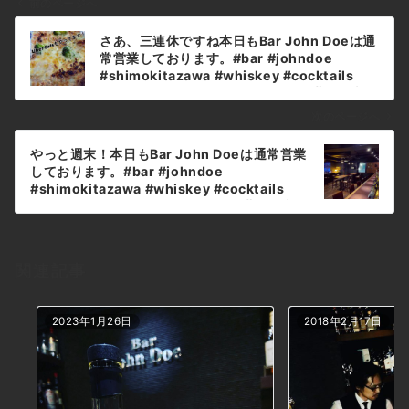
前のページへ
投
さあ、三連休ですね本日もBar John Doeは通
稿
常営業しております。#bar #johndoe
ナ
#shimokitazawa #whiskey #cocktails
#beer #wine #foods #pasta #下北沢 #南西
ビ
口 #バー #1人呑み #bourbon #カクテル #ワ
ゲ
次のページへ
イン #パスタ #グラタン #全席喫煙ok #山口県
ー
#二次会 #デート #ジョンドー
やっと週末！本日もBar John Doeは通常営業
シ
#gratin#ubereats #出前館#wolt #menu本
しております。#bar #johndoe
日の下北沢BarJohnDoe
ョ
#shimokitazawa #whiskey #cocktails
#beer #wine #foods #pasta #下北沢 #南西
ン
口 #バー #1人呑み #bourbon #カクテル #ワ
イン #パスタ #グラタン #全席喫煙ok #山口県
#二次会 #デート #ジョンドー #gratin#下北
関連記事
沢バー #オーセンティック #ジョンドー#よく
どういう意味って聞かれます本日の下北沢
BarJohnDoe
2023年1月26日
2018年2月17日