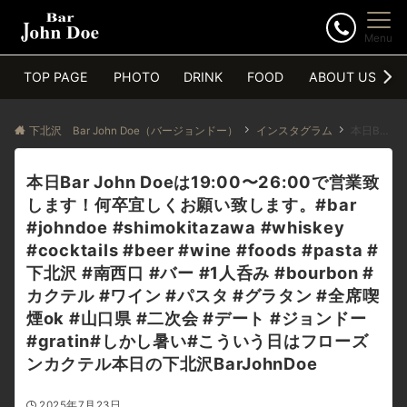
Menu
TOP PAGE
PHOTO
DRINK
FOOD
ABOUT US
下北沢 Bar John Doe（バージョンドー）
インスタグラム
本日Bar John Doeは19:00〜26:00で営業致します！何卒宜しくお願い致します。#bar #johndoe #shimokitazawa #whiskey #cocktails #beer #wine #foods #pasta #下北沢 #南西口 #バー #1人呑み #bourbon #カクテル #ワイン #パスタ #グラタン #全席喫煙ok #山口県 #二次会 #デート #ジョンドー #gratin#しかし暑い#こういう日はフローズンカクテル本日の下北沢BarJohnDoe
本日Bar John Doeは19:00〜26:00で営業致
します！何卒宜しくお願い致します。#bar
#johndoe #shimokitazawa #whiskey
#cocktails #beer #wine #foods #pasta #
下北沢 #南西口 #バー #1人呑み #bourbon #
カクテル #ワイン #パスタ #グラタン #全席喫
煙ok #山口県 #二次会 #デート #ジョンドー
#gratin#しかし暑い#こういう日はフローズ
ンカクテル本日の下北沢BarJohnDoe
2025年7月23日