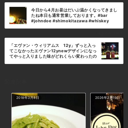
投
今日から4月お昼はだいぶ温かくなってきまし
稿
たね本日も通常営業しております。#bar
ナ
#johndoe #shimokitazawa #whiskey
#cocktails #beer #wine #foods #pasta #
ビ
下北沢 #南西口 #バー #1人呑み #隠れ家 #カ
ゲ
次のページへ
クテル #ワイン #パスタ #グラタン #全席喫煙
ー
ok #山口県 #二次会 #デート #深夜営業 #貸切
「エヴァン・ウィリアムス 12y」ずっと入っ
シ
#いとこからお花を頂きました#真実ちゃんい
てこなかったエヴァン12ynewデザインになっ
つもありがとう#どこに飾ろうかな本日の下北
ョ
てやっと入りました味がどれくらい変わったの
沢BarJohnDoe
かお試しあれ左側が新ボトル 右側は旧ボトル
ン
#bar #johndoe #shimokitazawa
#whiskey #cocktails #beer #wine
#foods #pasta #下北沢 #南西口 #バー #1人
関連記事
呑み #隠れ家 #カクテル #ワイン #パスタ #グ
ラタン #全席喫煙ok #山口県 #二次会 #デート
#深夜営業 #貸切#evanwilliams #エヴァンウ
2018年3月8日
2026年2月19日
ィリアムス #バーボン#アメリカンウイスキー
本日の下北沢BarJohnDoe