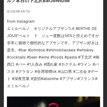
ルノ本日の下北沢BarJohnDoe
2023年4月7日
from Instagram
エミルペルノ オリジナルアブサン“LA BERTHE DE
JOUX"ベルト ド ジュー度数は56%と控えめですが
非常に複雑で個性的なアブサンです。アブサン好きは
是非。#bar #johndoe #shimokitazawa #whiskey
#cocktails #beer #wine #foods #pasta #下北沢 #南
西口 #バー #1人呑み #隠れ家 #カクテル #ワイン #パ
スタ #グラタン #全席喫煙ok #山口県 #二次会 #デー
ト #深夜営業 #貸切#absinthe #アブサン#フランス#
エミルペルノ