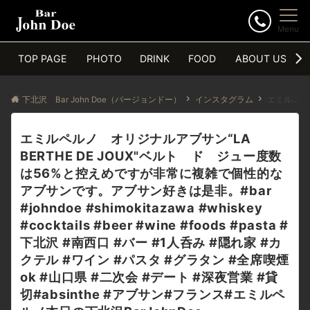
Menu
TOP PAGE
PHOTO
DRINK
FOOD
ABOUT US
下北沢 Bar John Doe（バージョンドー）
インスタグラム
エミルペルノ オリジナルアブサン“LA BERTHE DE JOUX"ベルト ド ジュー度数は56%と控えめですが非常に複雑で個性的なアブサンです。アブサン好きは是非。#bar #johndoe #shimokitazawa #whiskey #cocktails #beer #wine #foods #pasta #下北沢 #南西口 #バー #1人呑み #隠れ家 #カクテル #ワイン #パスタ #グラタン #全席喫煙ok #山口県 #二次会 #デート #深夜営業 #貸切#absinthe #アブサン#フランス#エミルペルノ本日の下北沢BarJohnDoe
エミルペルノ オリジナルアブサン“LA
BERTHE DE JOUX"ベルト ド ジュー度数
は56%と控えめですが非常に複雑で個性的な
アブサンです。アブサン好きは是非。#bar
#johndoe #shimokitazawa #whiskey
#cocktails #beer #wine #foods #pasta #
下北沢 #南西口 #バー #1人呑み #隠れ家 #カ
クテル #ワイン #パスタ #グラタン #全席喫煙
ok #山口県 #二次会 #デート #深夜営業 #貸
切#absinthe #アブサン#フランス#エミルペ