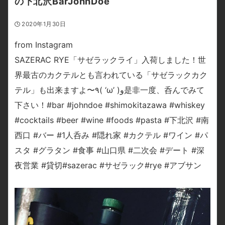
の下北沢BarJohnDoe
2020年1月30日
from Instagram
SAZERAC RYE「サゼラックライ」入荷しました！世
界最古のカクテルとも言われている「サゼラックカク
テル」も出来ますよ〜٩( ‘ω’ )و是非一度、呑んでみて
下さい！#bar #johndoe #shimokitazawa #whiskey
#cocktails #beer #wine #foods #pasta #下北沢 #南
西口 #バー #1人呑み #隠れ家 #カクテル #ワイン #パ
スタ #グラタン #食事 #山口県 #二次会 #デート #深
夜営業 #貸切#sazerac #サゼラック#rye #アブサン