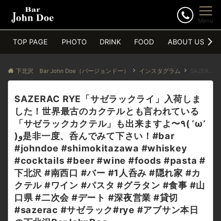
Menu
TOP PAGE
PHOTO
DRINK
FOOD
ABOUT US
下北沢 Bar John Doe（バージョンドー）
インスタグラム
SAZERAC RYE「サゼラックライ」入荷しま
した！世界最古のカクテルとも言われている
「サゼラックカクテル」も出来ますよ〜٩( ‘ω’
)و是非一度、呑んでみて下さい！#bar
#johndoe #shimokitazawa #whiskey
#cocktails #beer #wine #foods #pasta #
下北沢 #南西口 #バー #1人呑み #隠れ家 #カ
クテル #ワイン #パスタ #グラタン #食事 #山
口県 #二次会 #デート #深夜営業 #貸切
#sazerac #サゼラック#rye #アブサン本日