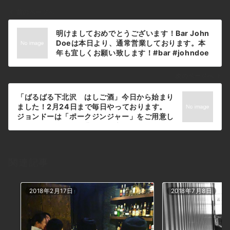
前のページへ
投
明けましておめでとうございます！Bar John
稿
Doeは本日より、通常営業しております。本
ナ
年も宜しくお願い致します！#bar #johndoe
#shimokitazawa #whiskey #cocktails
ビ
#beer #wine #foods #pasta #下北沢 #南西
ゲ
次のページへ
口 #バー #1人呑み #隠れ家 #カクテル #ワイ
ー
ン #パスタ #グラタン #食事 #山口県 #二次会
「ばるばる下北沢 はしご酒」今日から始まり
シ
#デート #深夜営業 #貸切#2020#本日#通常
ました！2月24日まで毎日やっております。
営業#よろしくお願いします本日の下北沢
ョ
ジョンドーは「ポークジンジャー」をご用意し
BarJohnDoe
ておりますので、是非お召し上がり下さい！
ン
#bar #johndoe #shimokitazawa
#whiskey #cocktails #beer #wine
#foods #pasta #下北沢 #南西口 #バー #1人
関連記事
呑み #隠れ家 #カクテル #ワイン #パスタ #グ
ラタン #食事 #山口県 #二次会 #デート #深夜
営業 #貸切#ばるばる下北沢 #ポークジンジャ
2018年2月17日
2018年7月8日
ー #はしご酒本日の下北沢BarJohnDoe