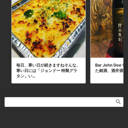
本日の下北沢BarJohnDoe
毎日、寒い日が続きますねそんな、
Bar John Do
寒い日には「ジョンドー 特製グラ
た銘酒、酒井酒造
タン」い…
アーカイブ
2026年7月