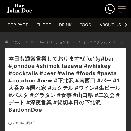
Menu
TOP PAGE
PHOTO
DRINK
FOOD
ABOUT US
下北沢 Bar John Doe（バージョンドー）
インスタグラム
本日も通常営業しております٩( ‘ω’ )و#bar
#johndoe #shimokitazawa #whiskey
#cocktails #beer #wine #foods #pasta
#bourbon #new #下北沢 #南西口 #バー #1
人呑み #隠れ家 #カクテル #ワイン#生ビール
#パスタ #グラタン #食事 #山口県 #二次会 #
デート #深夜営業 #貸切本日の下北沢
BarJohnDoe
2019年8月4日