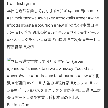
from Instagram
本日も通常営業しております٩( ‘ω’ )و#bar #johndoe
#shimokitazawa #whiskey #cocktails #beer #wine
#foods #pasta #bourbon #new #下北沢 #南西口 #
バー #1人呑み #隠れ家 #カクテル #ワイン#生ビール
#パスタ #グラタン #食事 #山口県 #二次会 #デート #
深夜営業 #貸切