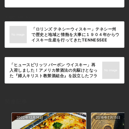
前のページへ
投
「ロリンズ テネシーウィスキー」テネシー州
稿
で歴史と地域と情熱を大事に１９０４年からウ
ナ
イスキー生産を行ってきたTENNESSEE
DISTILLING社。１００年以上前から培われて
ビ
きたテネシーの伝統的な製法をかたくなに守り
ゲ
次のページへ
続けています。是非一度٩( ‘ω’ )وちなみに、先
ー
日第2回麻雀ジョンドー杯を行いました〜！優
「ヒュースピリッツ バーボン ウイスキー」再
シ
勝はちゃんなお氏！ジョンドー最弱は斎藤とい
入荷しました！アメリカ禁酒法の先駆けとなっ
う事になっちゃいました(ToT)次回は優勝しま
ョ
た『婦人キリスト教禁酒組合』を設立したフラ
ーす╭(๑•̀ㅂ•́)و#bar #johndoe
ンシス・エリザベス・ウィラードの頭文字を取
ン
#shimokitazawa #whiskey #cocktails
って「FEW ヒュー」。お洒落な事しますねよ
#beer #wine #foods #pasta #bourbon
ね(● ´艸｀)ﾌﾟﾌﾟ#bar #johndoe
#new #下北沢 #南西口 #バー #1人呑み #隠れ
#shimokitazawa #whiskey #cocktails
家 #カクテル #ワイン #パスタ #グラタン #食
関連記事
#beer #wine #foods #pasta #bourbon
事 #山口県 #二次会 #デート #深夜営業 #貸切
#new #下北沢 #南西口 #バー #1人呑み #隠れ
#rollins#ロリンズ#麻雀 #ちゃんなお氏優勝
家 #カクテル #ワイン #パスタ #グラタン #食
本日の下北沢BarJohnDoe
2022年12月14日
2018年2月15日
事 #山口県 #二次会 #デート #深夜営業 #貸切
#few #ヒュースピリッツ #禁酒運動 #お洒落