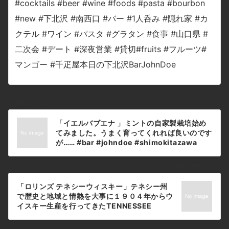
前のページへ
投
「イエルバブエナ 」ミントの自家製栽培始め
稿
てみました。うまく育ってくれれば良いのです
ナ
が…… #bar #johndoe #shimokitazawa
#whiskey #cocktails #beer #wine
ビ
#foods #pasta #bourbon #new #下北沢 #
ゲ
次のページへ
南西口 #バー #1人呑み #隠れ家 #カクテル #
ー
ワイン #パスタ #グラタン #食事 #山口県 #二
「ロリンズ テネシーウィスキー」テネシー州
シ
次会 #デート #深夜営業 #貸切#mint #ミント
で歴史と地域と情熱を大事に１９０４年からウ
#イエルバブエナ #自家製栽培本日の下北沢
ョ
イスキー生産を行ってきたTENNESSEE
BarJohnDoe
DISTILLING社。１００年以上前から培われて
ン
きたテネシーの伝統的な製法をかたくなに守り