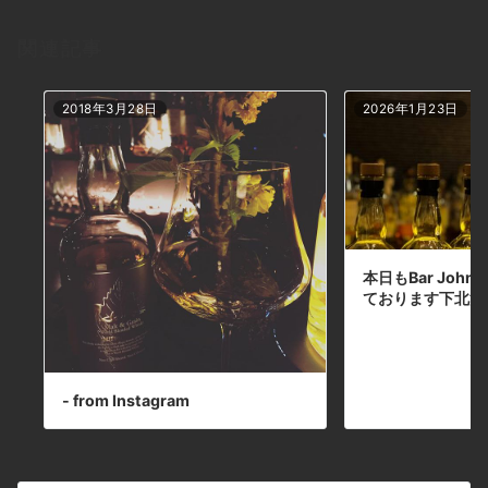
続けています。是非一度٩( ‘ω’ )وちなみに、先
日第2回麻雀ジョンドー杯を行いました〜！優
関連記事
勝はちゃんなお氏！ジョンドー最弱は斎藤とい
う事になっちゃいました(ToT)次回は優勝しま
ーす╭(๑•̀ㅂ•́)و#bar #johndoe
2018年3月28日
2026年1月23日
#shimokitazawa #whiskey #cocktails
#beer #wine #foods #pasta #bourbon
#new #下北沢 #南西口 #バー #1人呑み #隠れ
家 #カクテル #ワイン #パスタ #グラタン #食
事 #山口県 #二次会 #デート #深夜営業 #貸切
#rollins#ロリンズ#麻雀 #ちゃんなお氏優勝
本日の下北沢BarJohnDoe
本日もBar John
ております下北沢
- from Instagram