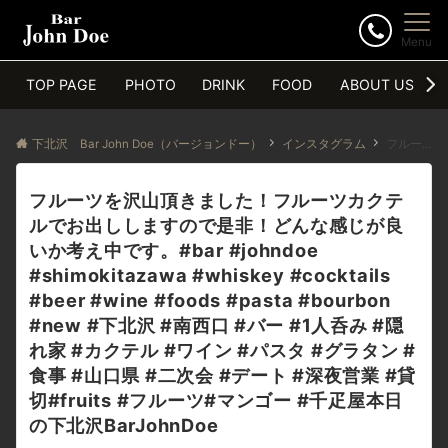
Menu
TOP PAGE
PHOTO
DRINK
FOOD
ABOUT US
下北沢 Bar John Doe（バージョンドー）
インスタグラム
フルーツを沢山頂きました！フルーツカクテルでお出ししますので是非！どんな感じが良いか考え中です。#bar #johndoe #shimokitazawa #whiskey #cocktails #beer #wine #foods #pasta #bourbon #new #下北沢 #南西口 #バー #1人呑み #隠れ家 #カクテル #ワイン #パスタ #グラタン #食事 #山口県 #二次会 #デート #深夜営業 #貸切#fruits #フルーツ#マンゴー #千疋屋本日の下北沢BarJohnDoe
フルーツを沢山頂きました！フルーツカクテ
ルでお出ししますので是非！どんな感じが良
いか考え中です。#bar #johndoe
#shimokitazawa #whiskey #cocktails
#beer #wine #foods #pasta #bourbon
#new #下北沢 #南西口 #バー #1人呑み #隠
れ家 #カクテル #ワイン #パスタ #グラタン #
食事 #山口県 #二次会 #デート #深夜営業 #貸
切#fruits #フルーツ#マンゴー #千疋屋本日
の下北沢BarJohnDoe