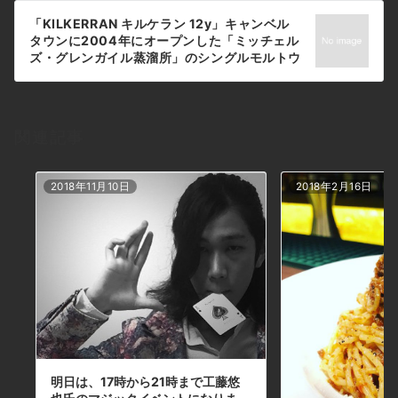
ー
グラタン #食事 #山口県 #二次会 #デート #深
「KILKERRAN キルケラン 12y」キャンベル
シ
夜営業 #貸切 #rum #ラム #ハイチ #haiti本日
タウンに2004年にオープンした「ミッチェル
の下北沢BarJohnDoe
ョ
ズ・グレンガイル蒸溜所」のシングルモルトウ
イスキーです。キャンベルタウンモルトらしい
ン
潮気と共にメロン、蜂蜜、トフィー、そしてピ
ートスモークが心地よく混ざり合い、ジンジャ
ーブレッドへと変化して行きます。フィニッシ
関連記事
ュにコーヒービーンズチョコのほろ苦い甘さが
続きますよ。BarJohnDoeは、今週から火曜
日も通常営業しておりますので是非、是非お越
2018年11月10日
2018年2月16日
しくださいませ。#bar #johndoe
#shimokitazawa #whiskey #cocktails
#beer #wine #foods #pasta #bourbon
#new #下北沢 #南西口 #バー #1人呑み #隠れ
家 #カクテル #ワイン #パスタ #グラタン #食
事 #山口県 #二次会 #デート #深夜営業 #貸切
#KILKERRAN#キルケラン #火曜日も通常営
業#フラップター本日の下北沢BarJohnDoe
明日は、17時から21時まで工藤悠