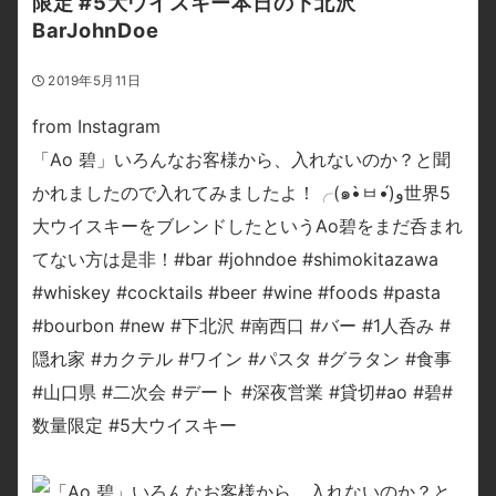
限定 #5大ウイスキー本日の下北沢
BarJohnDoe
2019年5月11日
from Instagram
「Ao 碧」いろんなお客様から、入れないのか？と聞
かれましたので入れてみましたよ！╭(๑•̀ㅂ•́)و世界5
大ウイスキーをブレンドしたというAo碧をまだ呑まれ
てない方は是非！#bar #johndoe #shimokitazawa
#whiskey #cocktails #beer #wine #foods #pasta
#bourbon #new #下北沢 #南西口 #バー #1人呑み #
隠れ家 #カクテル #ワイン #パスタ #グラタン #食事
#山口県 #二次会 #デート #深夜営業 #貸切#ao #碧#
数量限定 #5大ウイスキー