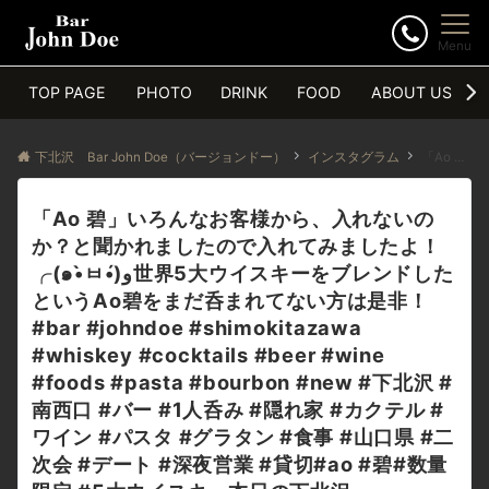
Menu
TOP PAGE
PHOTO
DRINK
FOOD
ABOUT US
下北沢 Bar John Doe（バージョンドー）
インスタグラム
「Ao 碧」いろんなお客様から、入れないの
か？と聞かれましたので入れてみましたよ！
╭(๑•̀ㅂ•́)و世界5大ウイスキーをブレンドした
というAo碧をまだ呑まれてない方は是非！
#bar #johndoe #shimokitazawa
#whiskey #cocktails #beer #wine
#foods #pasta #bourbon #new #下北沢 #
南西口 #バー #1人呑み #隠れ家 #カクテル #
ワイン #パスタ #グラタン #食事 #山口県 #二
次会 #デート #深夜営業 #貸切#ao #碧#数量