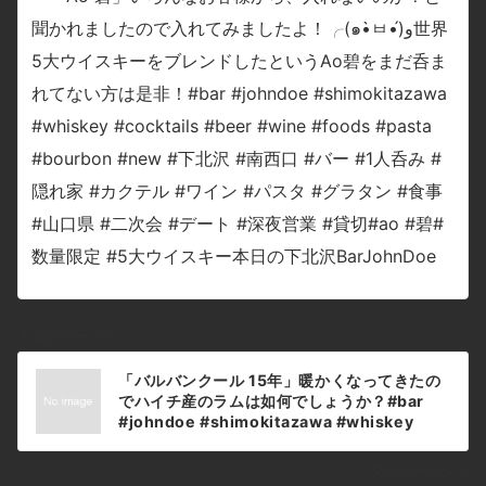
前のページへ
投
「バルバンクール 15年」暖かくなってきたの
稿
でハイチ産のラムは如何でしょうか？#bar
ナ
#johndoe #shimokitazawa #whiskey
#cocktails #beer #wine #foods #pasta
ビ
#bourbon #new #下北沢 #南西口 #バー #1
ゲ
次のページへ
人呑み #隠れ家 #カクテル #ワイン #パスタ #