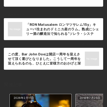
前のページへ
投
「RON Matusalem ロンマツサレム15y」キ
稿
ューバ生まれのドミニカ産のラム。熟成にシェ
ナ
リー酒の醸造法で知られる“ソレラ・システ
ム”を採用し“コニャックの様なラム”と言われ
ビ
ています。#bar #johndoe
ゲ
次のページへ
#shimokitazawa #whiskey #cocktails
ー
#beer #wine #foods #pasta #bourbon
この度、Bar John Doeは開店一周年を迎えさ
シ
#new #下北沢 #南西口 #バー #1人呑み #隠れ
せて頂く運びとなりました。こうして一周年を
家 #カクテル #ワイン #パスタ #グラタン #食
ョ
迎えられるのも、ひとえに皆様方のおかげと深
事 #山口県 #二次会 #デート #深夜営業 #貸切
く感謝致しております。つきましては、3月9
ン
#ronmatusalem #ロンマツサレム #ラム #ソ
日(土)、10日(日)に周年記念としまして、ド
レラシステム本日の下北沢BarJohnDoe
リンク500円の特別メニューをご用意して皆
様のご来店をお待ちしております。今後とも倍
関連記事
旧のご愛顧とご指導ご鞭撻宜しくお願い申し上
げます。#bar #johndoe #shimokitazawa
#whiskey #cocktails #beer #wine
2026年2月11日
2018年7月25日
#foods #pasta #bourbon #new #下北沢 #
南西口 #バー #1人呑み #隠れ家 #カクテル #