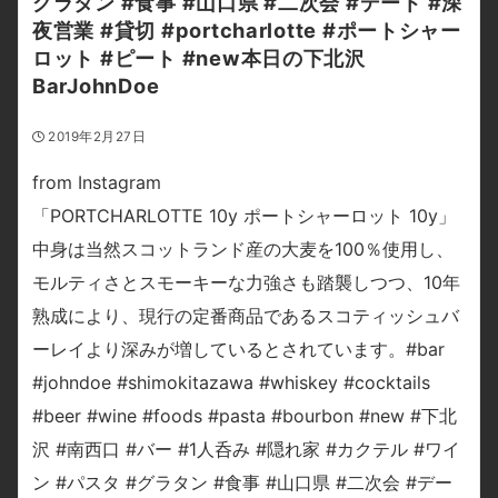
グラタン #食事 #山口県 #二次会 #デート #深
夜営業 #貸切 #portcharlotte #ポートシャー
ロット #ピート #new本日の下北沢
BarJohnDoe
2019年2月27日
from Instagram
「PORTCHARLOTTE 10y ポートシャーロット 10y」
中身は当然スコットランド産の大麦を100％使用し、
モルティさとスモーキーな力強さも踏襲しつつ、10年
熟成により、現行の定番商品であるスコティッシュバ
ーレイより深みが増しているとされています。#bar
#johndoe #shimokitazawa #whiskey #cocktails
#beer #wine #foods #pasta #bourbon #new #下北
沢 #南西口 #バー #1人呑み #隠れ家 #カクテル #ワイ
ン #パスタ #グラタン #食事 #山口県 #二次会 #デー