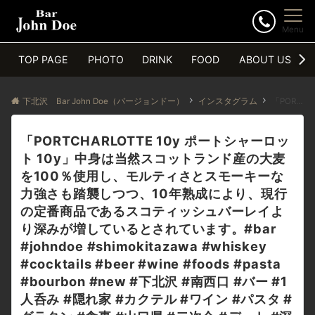
Menu
TOP PAGE
PHOTO
DRINK
FOOD
ABOUT US
下北沢 Bar John Doe（バージョンドー）
インスタグラム
「PORTCHARLOTTE 10y ポートシャーロット 10y」中身は当然スコットランド産の大麦を100％使用し、モルティさとスモーキーな力強さも踏襲しつつ、10年熟成により、現行の定番商品であるスコティッシュバーレイより深みが増しているとされています。#bar #johndoe #shimokitazawa #whiskey #cocktails #beer #wine #foods #pasta #bourbon #new #下北沢 #南西口 #バー #1人呑み #隠れ家 #カクテル #ワイン #パスタ #グラタン #食事 #山口県 #二次会 #デート #深夜営業 #貸切 #portcharlotte #ポートシャーロット #ピート #new本日の下北沢BarJohnDoe
「PORTCHARLOTTE 10y ポートシャーロッ
ト 10y」中身は当然スコットランド産の大麦
を100％使用し、モルティさとスモーキーな
力強さも踏襲しつつ、10年熟成により、現行
の定番商品であるスコティッシュバーレイよ
り深みが増しているとされています。#bar
#johndoe #shimokitazawa #whiskey
#cocktails #beer #wine #foods #pasta
#bourbon #new #下北沢 #南西口 #バー #1
人呑み #隠れ家 #カクテル #ワイン #パスタ #