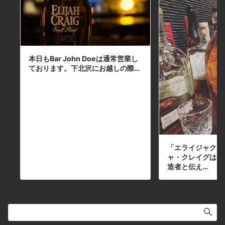
ワイン #パスタ #グラタン #食事 #山口県 #二
次会 #デート #深夜営業 #貸切 #anniversary
#一周年 #500円 #ありがとう本日の下北沢
BarJohnDoe
本日もBar John Doeは通常営業し
ております。下北沢にお越しの際…
「エライジャクレ
ャ・クレイグは、
造者と伝え…