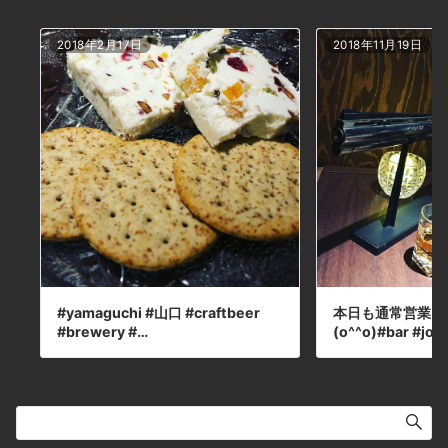
ナデューラ本日の下北沢BarJohnDoe
次会 #デート #深夜営業 #貸切 #1792
#smallbatch #バートン #スモールバッチ本
2018年2月17日
2018年11月19日
日の下北沢BarJohnDoe
#yamaguchi #山口 #craftbeer
本日も通常営業し
#brewery #…
(o^^o)#bar #jo