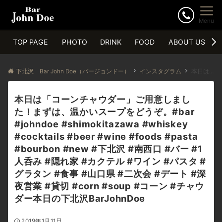
Menu
TOP PAGE
PHOTO
DRINK
FOOD
ABOUT US
下北沢 Bar John Doe（バージョンドー）
インスタグラム
本日は「コーンチャウダー」ご用意しました！まずは、温かいスープをどうぞ。#bar #johndoe #shimokitazawa #whiskey #cocktails #beer #wine #foods #pasta #bourbon #new #下北沢 #南西口 #バー #1人呑み #隠れ家 #カクテル #ワイン #パスタ #グラタン #食事 #山口県 #二次会 #デート #深夜営業 #貸切 #corn #soup #コーン #チャウダー本日の下北沢BarJohnDoe
本日は「コーンチャウダー」ご用意しまし
た！まずは、温かいスープをどうぞ。#bar
#johndoe #shimokitazawa #whiskey
#cocktails #beer #wine #foods #pasta
#bourbon #new #下北沢 #南西口 #バー #1
人呑み #隠れ家 #カクテル #ワイン #パスタ #
グラタン #食事 #山口県 #二次会 #デート #深
夜営業 #貸切 #corn #soup #コーン #チャウ
ダー本日の下北沢BarJohnDoe
2019年1月11日