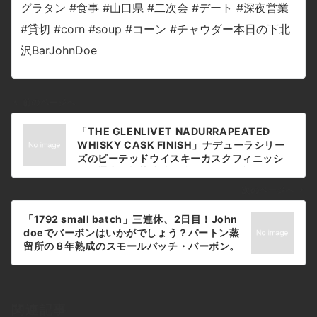
前のページへ
投
「THE GLENLIVET NADURRAPEATED
稿
WHISKY CASK FINISH」ナデューラシリー
ナ
ズのピーテッドウイスキーカスクフィニッシ
ュ。通常の樽熟成後、強いピートの効いたスコ
ビ
ッチウイスキーの熟成に使用された樽を用いて
ゲ
次のページへ
フィニッシュされています。カスクストレング
ー
スでボトリングされているので、度数は62
「1792 small batch」三連休、2日目！John
シ
度！╭(๑•̀ㅂ•́)و#bar #johndoe
doeでバーボンはいかがでしょう？バートン蒸
#shimokitazawa #whiskey #cocktails
ョ
留所の８年熟成のスモールバッチ・バーボン。
#beer #wine #foods #pasta #bourbon
#bar #johndoe #shimokitazawa
ン
#new #下北沢 #南西口 #バー #1人呑み #隠れ
#whiskey #cocktails #beer #wine
家 #カクテル #ワイン #パスタ #グラタン #食
#foods #pasta #bourbon #new #下北沢 #
事 #山口県 #二次会 #デート #深夜営業 #貸切
南西口 #バー #1人呑み #隠れ家 #カクテル #
#theglenlivet #peated #グレンリベット #
関連記事
ワイン #パスタ #グラタン #食事 #山口県 #二