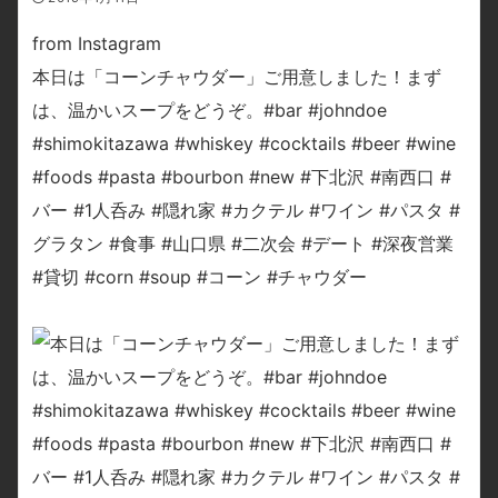
from Instagram
本日は「コーンチャウダー」ご用意しました！まず
は、温かいスープをどうぞ。#bar #johndoe
#shimokitazawa #whiskey #cocktails #beer #wine
#foods #pasta #bourbon #new #下北沢 #南西口 #
バー #1人呑み #隠れ家 #カクテル #ワイン #パスタ #
グラタン #食事 #山口県 #二次会 #デート #深夜営業
#貸切 #corn #soup #コーン #チャウダー