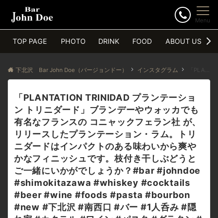
Menu
TOP PAGE
PHOTO
DRINK
FOOD
ABOUT US
下北沢 Bar John Doe（バージョンドー）
インスタグラム
「PLANTATION TRINIDAD プランテーション トリニダード」ブランデーやウォッカでも有名なフランスの コニャックフェラン社 が、リリースしたプランテーション・ラム。トリニダードはインパクトのある味わいから爽やかなフィニッシュです。枝付き干しぶどうとご一緒にいかがでしょうか？#bar #johndoe #shimokitazawa #whiskey #cocktails #beer #wine #foods #pasta #bourbon #new #下北沢 #南西口 #バー #1人呑み #隠れ家 #カクテル #ワイン #パスタ #グラタン #食事 #山口県 #二次会 #デート #深夜営業 #貸切 #plantation #プランテーション #トリニダードトバゴ #干しぶどう本日の下北沢BarJohnDoe
「PLANTATION TRINIDAD プランテーショ
ン トリニダード」ブランデーやウォッカでも
有名なフランスの コニャックフェラン社 が、
リリースしたプランテーション・ラム。トリ
ニダードはインパクトのある味わいから爽や
かなフィニッシュです。枝付き干しぶどうと
ご一緒にいかがでしょうか？#bar #johndoe
#shimokitazawa #whiskey #cocktails
#beer #wine #foods #pasta #bourbon
#new #下北沢 #南西口 #バー #1人呑み #隠