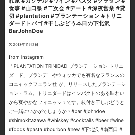
れ家 #カクテル #ワイン #パスタ #グラタン #
食事 #山口県 #二次会 #デート #深夜営業 #貸
切 #plantation #プランテーション #トリニ
ダードトバゴ #干しぶどう本日の下北沢
BarJohnDoe
2018年11月2日
from Instagram
「PLANTATION TRINIDAD プランテーション トリニ
ダード」ブランデーやウォッカでも有名なフランスの
コニャックフェラン社 が、リリースしたプランテーシ
ョン・ラム。トリニダードはインパクトのある味わい
から爽やかなフィニッシュです。枝付き干しぶどうと
ご一緒にいかがでしょうか？#bar #johndoe
#shimokitazawa #whiskey #cocktails #beer #wine
#foods #pasta #bourbon #new #下北沢 #南西口 #