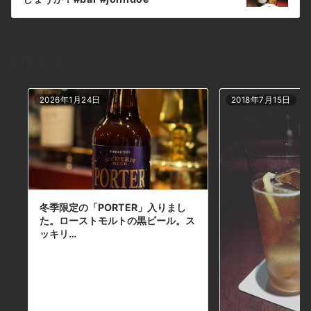
ワイン #パスタ #グラタン #食事 #山口県 #二
#shimokitazawa #whiskey #cocktails
ン
次会 #デート #深夜営業 #貸切 #smokehead
#beer #wine #foods #pasta #bourbon
#スモークヘッド #蒸溜所非公開 #超スモーキ
#new #下北沢 #南西口 #バー #1人呑み #隠れ
ー本日の下北沢BarJohnDoe
家 #カクテル #ワイン #パスタ #グラタン #食
関連記事
事 #山口県 #二次会 #デート #深夜営業 #貸切
#laphroaig #ラフロイグ #砂肝 #gizzard本
日の下北沢BarJohnDoe
2026年1月24日
2018年7月15日
冬季限定の「PORTER」入りまし
た。ローストモルトの黒ビール。ス
ッキリ…