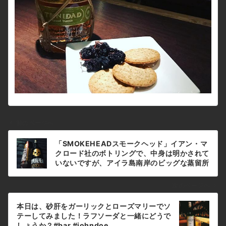
前のページへ
投
「SMOKEHEADスモークヘッド」イアン・マ
稿
クロード社のボトリングで、中身は明かされて
ナ
いないですが、アイラ島南岸のビッグな蒸留所
のシングル・モルト。パンチが効いたスモーキ
ビ
ーなウイスキーでアイラ好きにはオススメで
ゲ
次のページへ
す！#bar #johndoe #shimokitazawa
ー
#whiskey #cocktails #beer #wine
本日は、砂肝をガーリックとローズマリーでソ
シ
#foods #pasta #bourbon #new #下北沢 #
テーしてみました！ラフソーダと一緒にどうで
南西口 #バー #1人呑み #隠れ家 #カクテル #
ョ
しょうか？#bar #johndoe