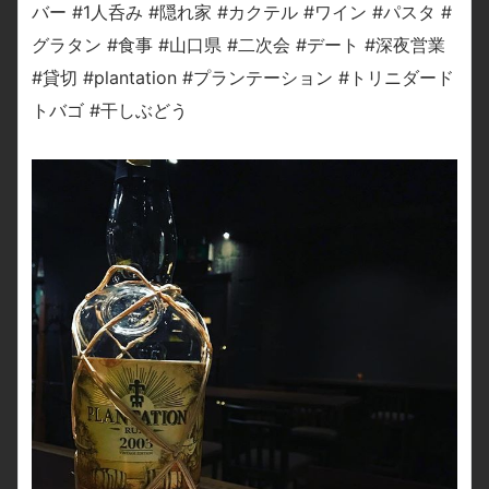
バー #1人呑み #隠れ家 #カクテル #ワイン #パスタ #
グラタン #食事 #山口県 #二次会 #デート #深夜営業
#貸切 #plantation #プランテーション #トリニダード
トバゴ #干しぶどう