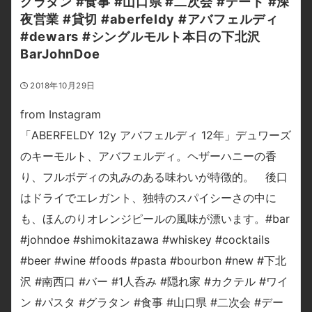
グラタン #食事 #山口県 #二次会 #デート #深
夜営業 #貸切 #aberfeldy #アバフェルディ
#dewars #シングルモルト本日の下北沢
BarJohnDoe
2018年10月29日
from Instagram
「ABERFELDY 12y アバフェルディ 12年」デュワーズ
のキーモルト、アバフェルディ。ヘザーハニーの香
り、フルボディの丸みのある味わいが特徴的。 後口
はドライでエレガント、独特のスパイシーさの中に
も、ほんのりオレンジピールの風味が漂います。#bar
#johndoe #shimokitazawa #whiskey #cocktails
#beer #wine #foods #pasta #bourbon #new #下北
沢 #南西口 #バー #1人呑み #隠れ家 #カクテル #ワイ
ン #パスタ #グラタン #食事 #山口県 #二次会 #デー