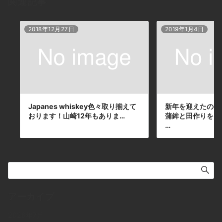
関連記事
#foods #pasta #bourbon #new #下北沢 #
南西口 #バー #1人呑み #隠れ家 #カクテル #
ワイン #パスタ #グラタン #食事 #山口県 #二
2018年12月27日
2019年1月4日
次会 #デート #深夜営業 #貸切 #smokehead
#スモークヘッド #蒸溜所非公開 #超スモーキ
ー本日の下北沢BarJohnDoe
Japanes whiskey色々取り揃えて
新年を迎えたので
おります！山崎12年もありま…
蒲鉾と田作りをお通し
…
アーカイブ
2026年7月