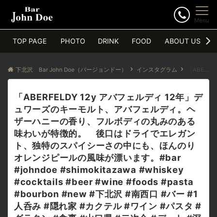
Menu
TOP PAGE
PHOTO
DRINK
FOOD
ABOUT US
下北沢 Bar John Doe（バージョンドー）
インスタグラム
「ABERFELDY 12y アバフェルディ 12年」デュワーズのキーモルト、アバフェルディ。ヘザーハニーの香り、フルボディの丸みのある味わいが特徴的。 後口はドライでエレガント、独特のスパイシーさの中にも、ほんのりオレンジピールの風味が漂います。#bar #johndoe #shimokitazawa #whiskey #cocktails #beer #wine #foods #pasta #bourbon #new #下北沢 #南西口 #バー #1人呑み #隠れ家 #カクテル #ワイン #パスタ #グラタン #食事 #山口県 #二次会 #デート #深夜営業 #貸切 #aberfeldy #アバフェルディ #dewars #シングルモルト本日の下北沢BarJohnDoe
「ABERFELDY 12y アバフェルディ 12年」デ
ュワーズのキーモルト、アバフェルディ。ヘ
ザーハニーの香り、フルボディの丸みのある
味わいが特徴的。 後口はドライでエレガン
ト、独特のスパイシーさの中にも、ほんのり
オレンジピールの風味が漂います。#bar
#johndoe #shimokitazawa #whiskey
#cocktails #beer #wine #foods #pasta
#bourbon #new #下北沢 #南西口 #バー #1
人呑み #隠れ家 #カクテル #ワイン #パスタ #