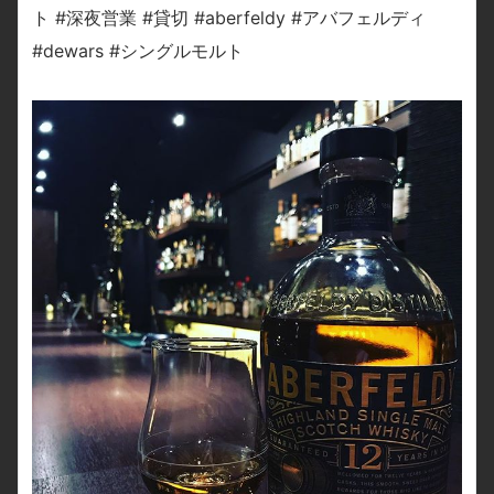
ト #深夜営業 #貸切 #aberfeldy #アバフェルディ
#dewars #シングルモルト