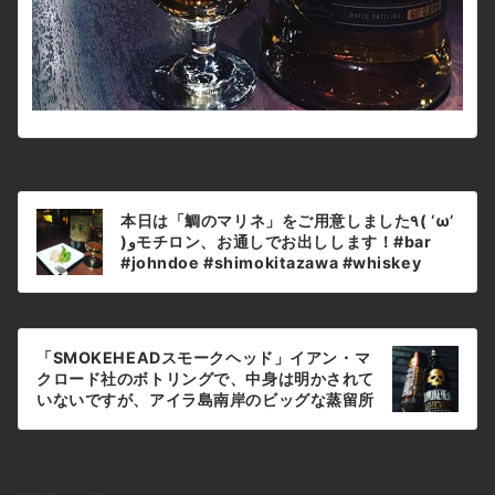
前のページへ
投
本日は「鯛のマリネ」をご用意しました٩( ‘ω’
稿
)وモチロン、お通しでお出しします！#bar
ナ
#johndoe #shimokitazawa #whiskey
#cocktails #beer #wine #foods #pasta
ビ
#bourbon #new #下北沢 #南西口 #バー #1
ゲ
次のページへ
人呑み #隠れ家 #カクテル #ワイン #パスタ #
ー
グラタン #食事 #山口県 #二次会 #デート #深
「SMOKEHEADスモークヘッド」イアン・マ
シ
夜営業 #貸切 #鯛 #マリネ #redsnapper
クロード社のボトリングで、中身は明かされて
#marinated本日の下北沢BarJohnDoe
ョ
いないですが、アイラ島南岸のビッグな蒸留所
のシングル・モルト。パンチが効いたスモーキ
ン
ーなウイスキーでアイラ好きにはオススメで
す！#bar #johndoe #shimokitazawa
#whiskey #cocktails #beer #wine