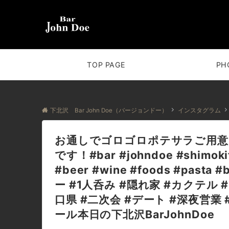
TOP PAGE
PH
下北沢 Bar John Doe（バージョンドー）
インスタグラム
お通しでゴロゴロポテサラご用意
です！#bar #johndoe #shimokit
#beer #wine #foods #pasta
ー #1人呑み #隠れ家 #カクテル 
口県 #二次会 #デート #深夜営業
ール本日の下北沢BarJohnDoe