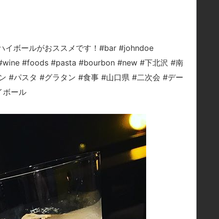
ールがおススメです！#bar #johndoe
r #wine #foods #pasta #bourbon #new #下北沢 #南
ン #パスタ #グラタン #食事 #山口県 #二次会 #デー
ハイボール