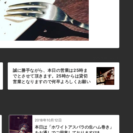
次のページへ
誠に勝手ながら、本日の営業は25時ま
でとさせて頂きます。25時からは貸切
営業となりますので何卒よろしくお願い
致します。#bar #johndoe
#shimokitazawa #whiskey
#cocktails #beer #wine #foods
#pasta #bourbon #new #下北沢 #南
西口 #バー #1人呑み #隠れ家 #カクテル
#ワイン #パスタ #グラタン #食事 #山
2018年10月12日
口県 #二次会 #デート #深夜営業 #貸切
#イベント #麻雀 #25時 #誰でもok本日
本日は「ホワイトアスパラの生ハム巻き」
の下北沢BarJohnDoe
をお通しでご用意しております(*&…