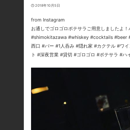
2018年10月5日
from Instagram
お通しでゴロゴロポテサラご用意しましたよ！ハイボ
#shimokitazawa #whiskey #cocktails #bee
西口 #バー #1人呑み #隠れ家 #カクテル #ワイ
ト #深夜営業 #貸切 #ゴロゴロ #ポテサラ #