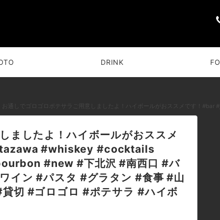
OTO
DRINK
F
お通しでゴロゴロポテサラご用意しましたよ！ハイボールがおススメです！#bar #johndoe #shimokitazawa #whiskey #cocktails #beer #wine #foods #pasta #bourbon #new #下北沢 #
しましたよ！ハイボールがおススメ
azawa #whiskey #cocktails
 #bourbon #new #下北沢 #南西口 #バ
#ワイン #パスタ #グラタン #食事 #山
 #貸切 #ゴロゴロ #ポテサラ #ハイボ