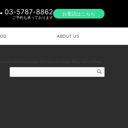
03-5787-8862
お電話はこちら
ご予約も承っております
OOD
ABOUT US
南西口 #バー #1人呑み #隠れ家 #カクテル #ワイン #パスタ #グラタン #食事 #山口県 #二次会 #デート #深夜営業 #貸切 #ゴロゴロ #ポテサラ #ハイボール本日の下北沢BarJohnDoe
アーカイブ
2026年7月
2026年6月
2026年5月
2026年4月
2026年3月