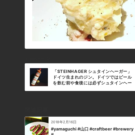
前のページへ
投
「STEINHAGER シュタインヘーガー」
稿
ドイツ生まれのジン。ドイツではビール
ナ
を飲む前や食後には必ずシュタインヘー
ガーを一杯を飲むことが習慣になってい
ビ
るらしいですよ。#bar #johndoe
ゲ
#shimokitazawa #whiskey
ー
#cocktails #beer #wine #foods
関連記事
シ
#pasta #bourbon #new #下北沢 #南
西口 #バー #1人呑み #隠れ家 #カクテル
ョ
2018年2月16日
#ワイン #パスタ #グラタン #食事 #山
ン
口県 #二次会 #デート #深夜営業 #貸切
#yamaguchi #山口 #craftbeer #brewery
#schlichte #steinhager #シュタイン
#…