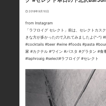
グ #セレクト本日の下北沢BarJoh
2018年9月10日
from Instagram
「ラフロイグ セレクト」前は、セレクトカスクと
きな方が多かったので入れてみましたよ(^-^) #bar #jo
#cocktails #beer #wine #foods #past
家 #カクテル #ワイン #パスタ #グラタン #食
#laphroaig #select#ラフロイグ #セレクト