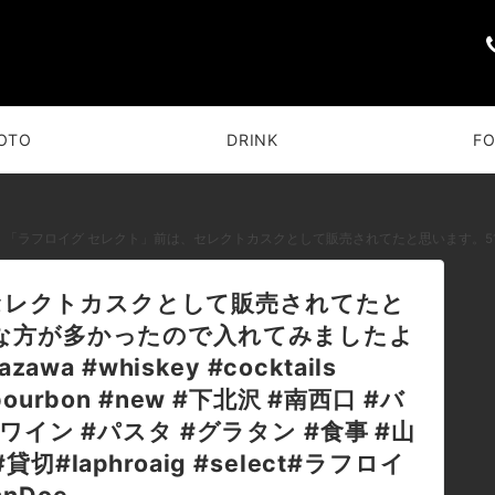
OTO
DRINK
F
「ラフロイグ セレクト」前は、セレクトカスクとして販売されてたと思います。510'sBARでも、好きな方が多かったので入れてみましたよ(^-^) #bar #johndoe #shimokitazawa #whiskey #cocktails #beer #wine #foods #pasta #bourbon 
セレクトカスクとして販売されてたと
好きな方が多かったので入れてみましたよ
tazawa #whiskey #cocktails
 #bourbon #new #下北沢 #南西口 #バ
#ワイン #パスタ #グラタン #食事 #山
切#laphroaig #select#ラフロイ