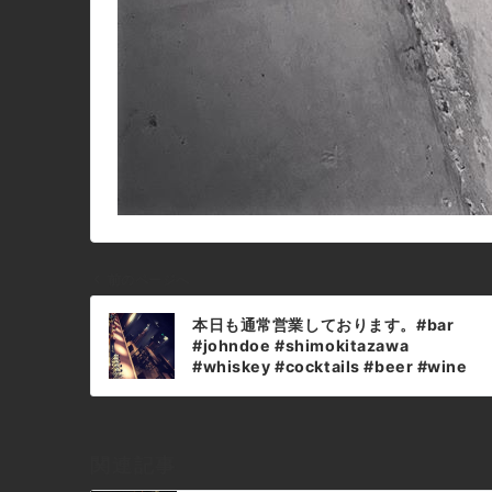
前のページへ
投
本日も通常営業しております。#bar
稿
#johndoe #shimokitazawa
ナ
#whiskey #cocktails #beer #wine
#foods #pasta #bourbon #new #下
ビ
北沢 #南西口 #バー #1人呑み #隠れ家 #
ゲ
カクテル #ワイン #パスタ #グラタン #
ー
食事 #山口県 #二次会 #デート #深夜営
関連記事
シ
業 #貸切#日曜日 #通常営業 #広々 #し
ずかな時間本日の下北沢BarJohnDoe