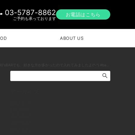
03-5787-8862
お電話はこちら
ご予約も承っております
OOD
ABOUT US
#new #下北沢 #南西口 #バー #1人呑み #隠れ家 #カクテル #ワイン #パスタ #グラタン #食事 #山口県 #二次会 #デート #深夜営業 #貸切#laphroaig #select#ラフロイグ #セレクト本日の下北沢BarJohnDoe
アーカイブ
2026年7月
2026年6月
2026年5月
2026年4月
2026年3月