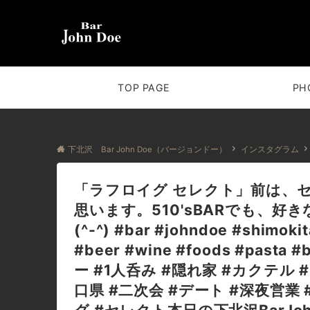
TOP PAGE
PH
下北沢 Bar John Doe（バージョンドー）
インスタグラム
「ラフロイグ セレクト」前は、
思います。510'sBARでも、
(^-^) #bar #johndoe #shimoki
#beer #wine #foods #pasta
ー #1人呑み #隠れ家 #カクテル 
口県 #二次会 #デート #深夜営業 #貸