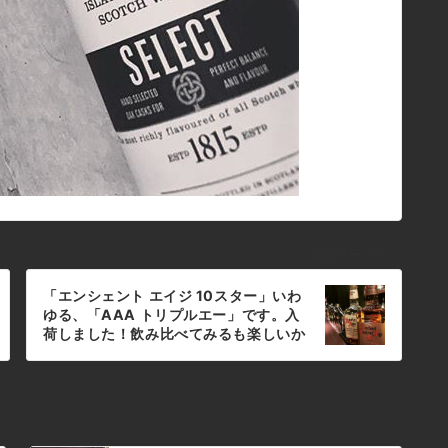
次のページへ
「エンシェント エイジ 10スター」いわ
ゆる、「AAA トリプルエー」です。入
荷しました！飲み比べてみるも楽しいか
も(^-^) #bar #johndoe
#shimokitazawa #whiskey
#cocktails #beer #wine #foods
#pasta #bourbon #new #下北沢 #南
西口 #バー #1人呑み #隠れ家 #カクテル
#ワイン #パスタ #グラタン #食事 #山