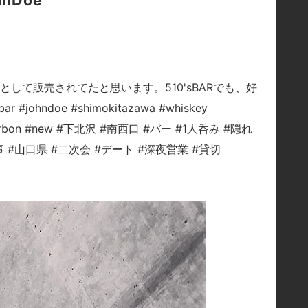
nDoe
して販売されてたと思います。510'sBARでも、好
hndoe #shimokitazawa #whiskey
a #bourbon #new #下北沢 #南西口 #バー #1人呑み #隠れ
事 #山口県 #二次会 #デート #深夜営業 #貸切