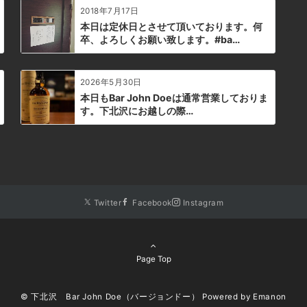
2018年7月17日
口県 #二次会 #デート #深夜営業 #貸切
#ancientage #エンシェントエイジ
本日は定休日とさせて頂いております。何
#aaa #トリプルエー本日の下北沢
卒、よろしくお願い致します。#ba…
BarJohnDoe
2026年5月30日
本日もBar John Doeは通常営業しておりま
す。下北沢にお越しの際…
Twitter
Facebook
Instagram
Page Top
© 下北沢 Bar John Doe（バージョンドー）
Powered by
Emanon