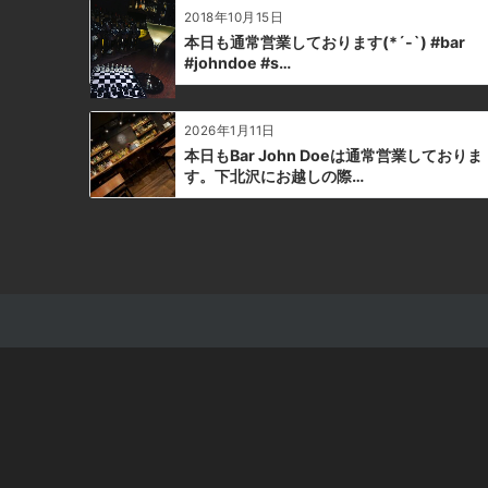
ョ
2018年10月15日
ン
本日も通常営業しております(*´-`) #bar
#johndoe #s…
2026年1月11日
本日もBar John Doeは通常営業しておりま
す。下北沢にお越しの際…