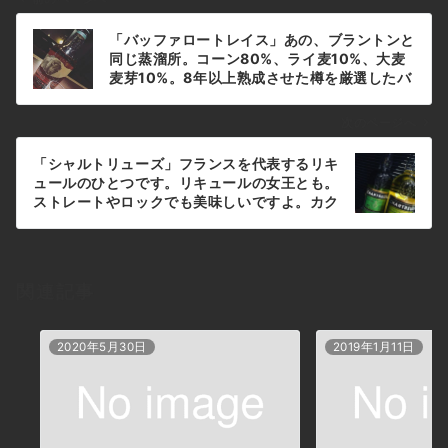
投
「バッファロートレイス」あの、ブラントンと
稿
同じ蒸溜所。コーン80%、ライ麦10%、大麦
ナ
麦芽10%。8年以上熟成させた樽を厳選したバ
ーボンです。#bar #johndoe
ビ
#shimokitazawa #whiskey #cocktails
ゲ
次のページへ
#beer #wine #foods #pasta #bourbon
ー
#new #下北沢 #南西口 #バー #1人呑み #隠れ
「シャルトリューズ」フランスを代表するリキ
シ
家 #カクテル #ワイン #パスタ #グラタン #食
ュールのひとつです。リキュールの女王とも。
事 #山口県 #二次会 #デート #深夜営業 #貸切
ョ
ストレートやロックでも美味しいですよ。カク
#buffalotrace #バッファロートレイス#ブラ
テルでは、「アラスカ」が有名ですね(^-^)
ン
ントン #イーグルレア本日の下北沢
#bar #johndoe #shimokitazawa
BarJohnDoe
#whiskey #cocktails #beer #wine
#foods #pasta #bourbon #new #下北沢 #
関連記事
南西口 #バー #1人呑み #隠れ家 #カクテル #
ワイン #パスタ #グラタン #食事 #山口県 #二
次会 #デート #深夜営業 #貸切#chartreuse
2020年5月30日
2019年1月11日
#シャルトリューズ#ヴェール #ジョーヌ本日
の下北沢BarJohnDoe