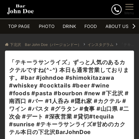
Menu
TOP PAGE
PHOTO
DRINK
FOOD
ABOUT US
下北沢 Bar John Doe（バージョンドー）
インスタグラム
「テキーラサンライズ」ずっと人気のあるカクテルですね(^-^) 本日も通常営業しております。#bar #johndoe #shimokitazawa #whiskey #cocktails #beer #wine #foods #pasta #bourbon #new #下北沢 #南西口 #バー #1人呑み #隠れ家 #カクテル #ワイン #パスタ #グラタン #食事 #山口県 #二次会 #デート #深夜営業 #貸切#tequila #sunrise #テキーラサンライズ#甘めのカクテル本日の下北沢BarJohnDoe
「テキーラサンライズ」ずっと人気のあるカ
クテルですね(^-^) 本日も通常営業しておりま
す。#bar #johndoe #shimokitazawa
#whiskey #cocktails #beer #wine
#foods #pasta #bourbon #new #下北沢 #
南西口 #バー #1人呑み #隠れ家 #カクテル #
ワイン #パスタ #グラタン #食事 #山口県 #二
次会 #デート #深夜営業 #貸切#tequila
#sunrise #テキーラサンライズ#甘めのカク
テル本日の下北沢BarJohnDoe