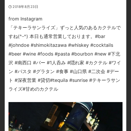
2018年8月23日
from Instagram
「テキーラサンライズ」ずっと人気のあるカクテルで
すね(^-^) 本日も通常営業しております。#bar
#johndoe #shimokitazawa #whiskey #cocktails
#beer #wine #foods #pasta #bourbon #new #下北
沢 #南西口 #バー #1人呑み #隠れ家 #カクテル #ワイ
ン #パスタ #グラタン #食事 #山口県 #二次会 #デー
ト #深夜営業 #貸切#tequila #sunrise #テキーラサン
ライズ#甘めのカクテル