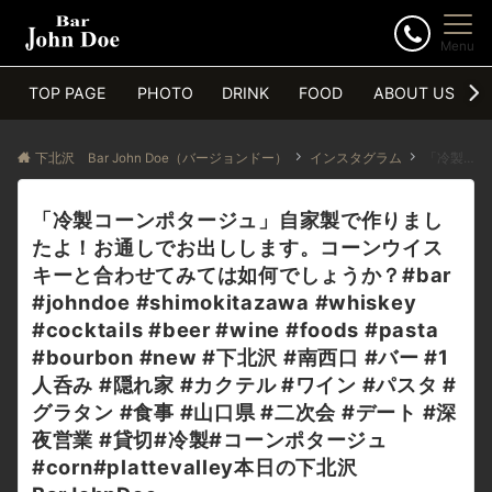
Menu
TOP PAGE
PHOTO
DRINK
FOOD
ABOUT US
下北沢 Bar John Doe（バージョンドー）
インスタグラム
「冷製コーンポタージュ」自家製で作りましたよ！お通しでお出しします。コーンウイスキーと合わせてみては如何でしょうか？#bar #johndoe #shimokitazawa #whiskey #cocktails #beer #wine #foods #pasta #bourbon #new #下北沢 #南西口 #バー #1人呑み #隠れ家 #カクテル #ワイン #パスタ #グラタン #食事 #山口県 #二次会 #デート #深夜営業 #貸切#冷製#コーンポタージュ #corn#plattevalley本日の下北沢BarJohnDoe
「冷製コーンポタージュ」自家製で作りまし
たよ！お通しでお出しします。コーンウイス
キーと合わせてみては如何でしょうか？#bar
#johndoe #shimokitazawa #whiskey
#cocktails #beer #wine #foods #pasta
#bourbon #new #下北沢 #南西口 #バー #1
人呑み #隠れ家 #カクテル #ワイン #パスタ #
グラタン #食事 #山口県 #二次会 #デート #深
夜営業 #貸切#冷製#コーンポタージュ
#corn#plattevalley本日の下北沢