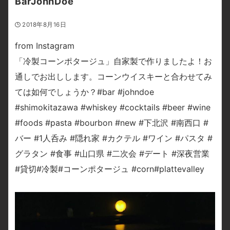
BarJohnDoe
2018年8月16日
from Instagram
「冷製コーンポタージュ」自家製で作りましたよ！お
通しでお出しします。コーンウイスキーと合わせてみ
ては如何でしょうか？#bar #johndoe
#shimokitazawa #whiskey #cocktails #beer #wine
#foods #pasta #bourbon #new #下北沢 #南西口 #
バー #1人呑み #隠れ家 #カクテル #ワイン #パスタ #
グラタン #食事 #山口県 #二次会 #デート #深夜営業
#貸切#冷製#コーンポタージュ #corn#plattevalley