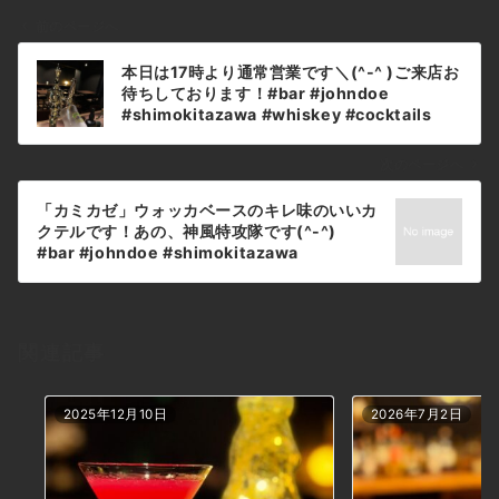
前のページへ
投
本日は17時より通常営業です＼(^-^ )ご来店お
稿
待ちしております！#bar #johndoe
ナ
#shimokitazawa #whiskey #cocktails
#beer #wine #foods #pasta #bourbon
ビ
#new #下北沢 #南西口 #バー #1人呑み #隠れ
ゲ
次のページへ
家 #カクテル #ワイン #パスタ #グラタン #食
ー
事 #山口県 #二次会 #デート #深夜営業 #貸切
「カミカゼ」ウォッカベースのキレ味のいいカ
シ
#beer#お盆営業 #pm5 #今週は休みなしです
クテルです！あの、神風特攻隊です(^-^)
本日の下北沢BarJohnDoe
ョ
#bar #johndoe #shimokitazawa
#whiskey #cocktails #beer #wine
ン
#foods #pasta #bourbon #new #下北沢 #
南西口 #バー #1人呑み #隠れ家 #カクテル #
ワイン #パスタ #グラタン #食事 #山口県 #二
関連記事
次会 #デート #深夜営業 #貸切#kamikaze #
神風 #特攻隊 #大空のサムライ本日の下北沢
BarJohnDoe
2025年12月10日
2026年7月2日