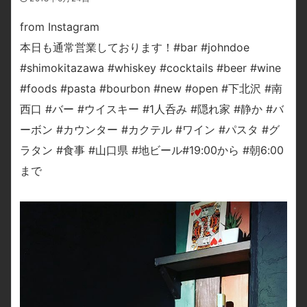
from Instagram
本日も通常営業しております！#bar #johndoe
#shimokitazawa #whiskey #cocktails #beer #wine
#foods #pasta #bourbon #new #open #下北沢 #南
西口 #バー #ウイスキー #1人呑み #隠れ家 #静か #バ
ーボン #カウンター #カクテル #ワイン #パスタ #グ
ラタン #食事 #山口県 #地ビール#19:00から #朝6:00
まで