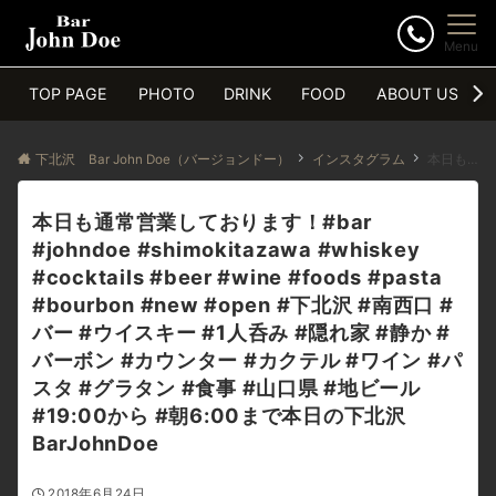
Menu
TOP PAGE
PHOTO
DRINK
FOOD
ABOUT US
下北沢 Bar John Doe（バージョンドー）
インスタグラム
本日も通常営業しております！#bar #johndoe #shimokitazawa #whiskey #cocktails #beer #wine #foods #pasta #bourbon #new #open #下北沢 #南西口 #バー #ウイスキー #1人呑み #隠れ家 #静か #バーボン #カウンター #カクテル #ワイン #パスタ #グラタン #食事 #山口県 #地ビール#19:00から #朝6:00まで本日の下北沢BarJohnDoe
本日も通常営業しております！#bar
#johndoe #shimokitazawa #whiskey
#cocktails #beer #wine #foods #pasta
#bourbon #new #open #下北沢 #南西口 #
バー #ウイスキー #1人呑み #隠れ家 #静か #
バーボン #カウンター #カクテル #ワイン #パ
スタ #グラタン #食事 #山口県 #地ビール
#19:00から #朝6:00まで本日の下北沢
BarJohnDoe
2018年6月24日