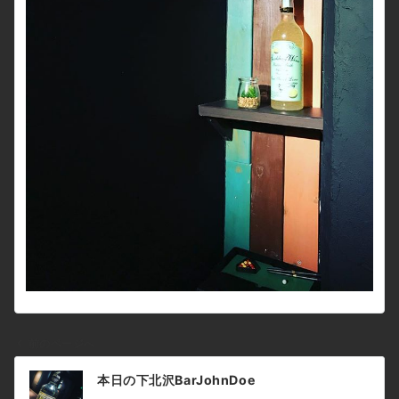
前のページへ
投
本日の下北沢BarJohnDoe
稿