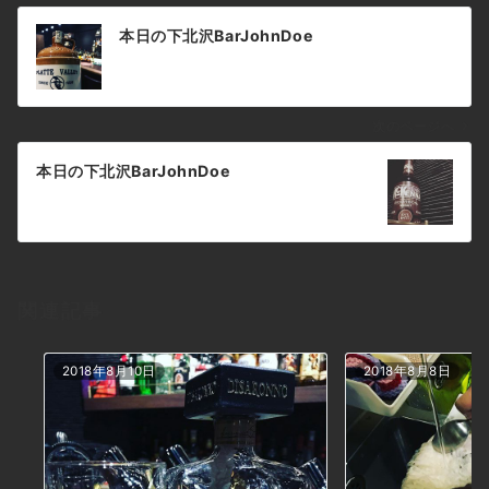
投
本日の下北沢BarJohnDoe
稿
ナ
ビ
ゲ
次のページへ
ー
本日の下北沢BarJohnDoe
シ
ョ
ン
関連記事
2018年8月10日
2018年8月8日