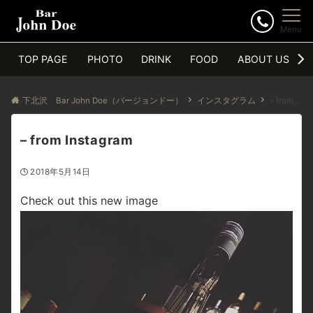
Menu
TOP PAGE
PHOTO
DRINK
FOOD
ABOUT US
下北沢 Bar John Doe（バージョンドー）
インスタグラム
– from Instagram
– from Instagram
2018年5月14日
Check out this new image