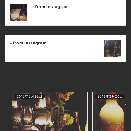
投
– from Instagram
稿
ナ
ビ
ゲ
次のページへ
ー
– from Instagram
シ
ョ
ン
関連記事
2018年3月28日
2018年3月20日