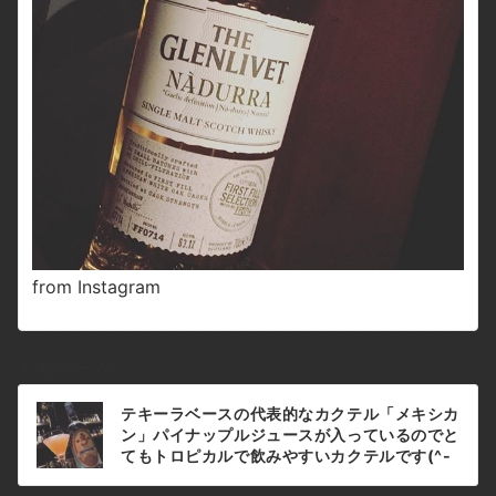
from Instagram
前のページへ
投
テキーラベースの代表的なカクテル「メキシカ
稿
ン」パイナップルジュースが入っているのでと
ナ
てもトロピカルで飲みやすいカクテルです(^-
^) #bar #johndoe #shimokitazawa
ビ