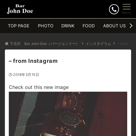
Menu
TOP PAGE
PHOTO
DRINK
FOOD
ABOUT US
下北沢 Bar John Doe（バージョンドー）
インスタグラム
– from Instagram
– from Instagram
2018年3月15日
Check out this new image