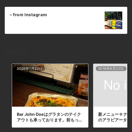
#whiskey #cocktails #foods #pasta
ゲ
次のページへ
#bourbon #new #open #下北沢 #南西口 #
ー
バー #ウイスキー #1人呑み #隠れ家 #静か #
– from Instagram
シ
バーボン #カウンター #カクテル #ワイン #パ
スタ #グラタン #食事 #山口県 #地ビール
ョ
#19:00から #朝6:00まで#tequila
ン
#pineapple #mexican #テキーラ#パイナッ
プル#トロピカル #甘口 – from Instagram
関連記事
2026年1月29日
2019年8月22日
Bar John Doeはグラタンのテイク
新メニュー☆ナス
アウトも承っております。前もっ…
のアラビアータ🌶