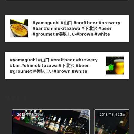
前のページへ
投
#yamaguchi #山口 #craftbeer #brewery
稿
#bar #shimokitazawa #下北沢 #beer
ナ
#groumet #美味しい#brown #white
#black #purple #red #tokyo #東京 #japan
ビ
#authentic #cocktails #sake #spirits
ゲ
次のページへ
#cheese #チーズ – from Instagram
ー
#yamaguchi #山口 #craftbeer #brewery
シ
#bar #shimokitazawa #下北沢 #beer
ョ
#groumet #美味しい#brown #white
#black #purple #red #tokyo #東京 #japan
ン
#authentic #cocktails #sake #spirits
#cheese #チーズ – from Instagram
関連記事
2018年7月29日
2018年8月23日