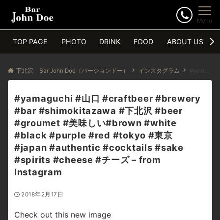
Menu
TOP PAGE
PHOTO
DRINK
FOOD
ABOUT US
下北沢 Bar John Doe（バージョンドー）
インスタグラム
#yamaguchi #山口 #craftbeer #brewery #bar #shimokitazawa #下北沢 #beer #groumet #美味しい#brown #white #black #purple #red #tokyo #東京 #japan #authentic #cocktails #sake #spirits #cheese #チーズ – from Instagram
#yamaguchi #山口 #craftbeer #brewery
#bar #shimokitazawa #下北沢 #beer
#groumet #美味しい#brown #white
#black #purple #red #tokyo #東京
#japan #authentic #cocktails #sake
#spirits #cheese #チーズ – from
Instagram
2018年2月17日
Check out this new image