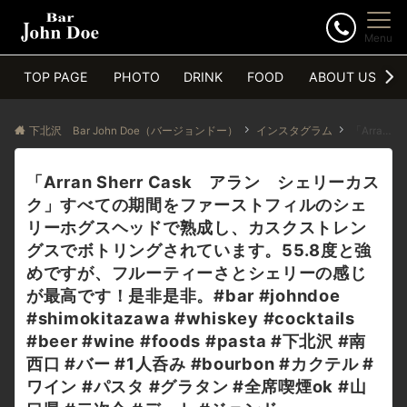
Menu
TOP PAGE
PHOTO
DRINK
FOOD
ABOUT US
下北沢 Bar John Doe（バージョンドー）
インスタグラム
「Arran Sherr Cask アラン シェリーカスク」すべての期間をファーストフィルのシェリーホグスヘッドで熟成し、カスクストレングスでボトリングされています。55.8度と強めですが、フルーティーさとシェリーの感じが最高です！是非是非。#bar #johndoe #shimokitazawa #whiskey #cocktails #beer #wine #foods #pasta #下北沢 #南西口 #バー #1人呑み #bourbon #カクテル #ワイン #パスタ #グラタン #全席喫煙ok #山口県 #二次会 #デート #ジョンドー #gratin#arran#アラン#シェリーカスク#カスクストレングス本日の下北沢BarJohnDoe
「Arran Sherr Cask アラン シェリーカス
ク」すべての期間をファーストフィルのシェ
リーホグスヘッドで熟成し、カスクストレン
グスでボトリングされています。55.8度と強
めですが、フルーティーさとシェリーの感じ
が最高です！是非是非。#bar #johndoe
#shimokitazawa #whiskey #cocktails
#beer #wine #foods #pasta #下北沢 #南
西口 #バー #1人呑み #bourbon #カクテル #
ワイン #パスタ #グラタン #全席喫煙ok #山