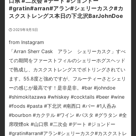
口県 #二次会 #デート #ジョンドー
#gratin#arran#アラン#シェリーカスク#カ
スクストレングス本日の下北沢BarJohnDoe
2025年9月5日
from Instagram
「Arran Sherr Cask アラン シェリーカスク」すべ
ての期間をファーストフィルのシェリーホグスヘッド
で熟成し、カスクストレングスでボトリングされてい
ます。55.8度と強めですが、フルーティーさとシェリ
ーの感じが最高です！是非是非。#bar #johndoe
#shimokitazawa #whiskey #cocktails #beer #wine
#foods #pasta #下北沢 #南西口 #バー #1人呑み
#bourbon #カクテル #ワイン #パスタ #グラタン #全
席喫煙ok #山口県 #二次会 #デート #ジョンドー
#gratin#arran#アラン#シェリーカスク#カスクストレ