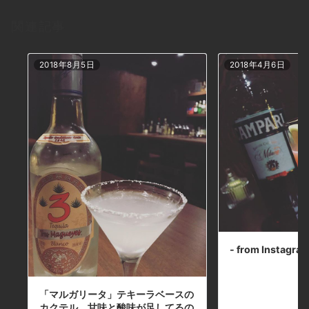
下北沢 #南西口 #バー #1人呑み #bourbon #
カクテル #ワイン #パスタ #グラタン #全席喫
関連記事
煙ok #山口県 #二次会 #デート #ジョンドー
#gratin#夏野菜のグラタン#お持ち帰りok #
日曜日は17:00OPEN本日の下北沢
2018年8月5日
2018年4月6日
BarJohnDoe
- from Instagra
「マルガリータ」テキーラベースの
カクテル。甘味と酸味が足してるの