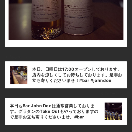
前のページへ
投
本日、日曜日は17:00オープンしております。
稿
店内を涼しくしてお待ちしております。是非お
ナ
立ち寄りくださいませ！#bar #johndoe
#shimokitazawa #whiskey #cocktails
ビ
#beer #wine #foods #pasta #下北沢 #南西
ゲ
次のページへ
口 #バー #1人呑み #bourbon #カクテル #ワ
ー
イン #パスタ #グラタン #全席喫煙ok #山口県
本日もBar John Doeは通常営業しておりま
シ
#二次会 #デート #ジョンドー #gratin#夜中
す。グラタンのTake Outもやっておりますの
の12時で30°予報#暑すぎ本日の下北沢
ョ
で是非お立ち寄りくださいませ。#bar
BarJohnDoe
#johndoe #shimokitazawa #whiskey
ン
#cocktails #beer #wine #foods #pasta #