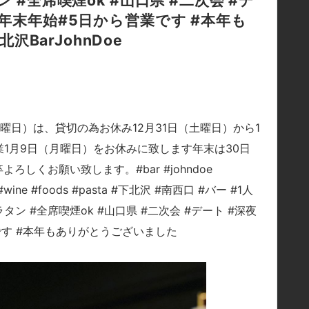
 #全席喫煙ok #山口県 #二次会 #デ
#年末年始#5日から営業です #本年も
BarJohnDoe
曜日）は、貸切の為お休み12月31日（土曜日）から1
業1月9日（月曜日）をお休みに致します年末は30日
しくお願い致します。#bar #johndoe
eer #wine #foods #pasta #下北沢 #南西口 #バー #1人
ラタン #全席喫煙ok #山口県 #二次会 #デート #深夜
です #本年もありがとうございました