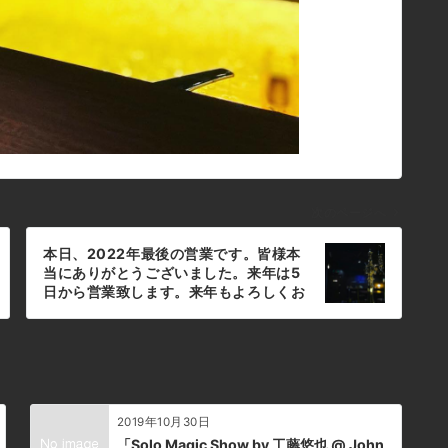
次のページへ
本日、2022年最後の営業です。皆様本
当にありがとうございました。来年は5
日から営業致します。来年もよろしくお
願い致します。#bar #johndoe
#shimokitazawa #whiskey
#cocktails #beer #wine #foods
#pasta #下北沢 #南西口 #バー #1人呑
み #隠れ家 #カクテル #ワイン #パスタ
#グラタン #全席喫煙ok #山口県 #二次
2019年10月30日
会 #デート #深夜営業 #貸切#2022年#
ラスト#ありがとうございました#来年
「Solo Magic Show by 工藤悠也 @ John