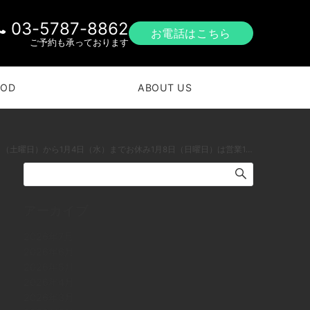
03-5787-8862
お電話はこちら
ご予約も承っております
OOD
ABOUT US
wine #foods #pasta #下北沢 #南西口 #バー #1人呑み #隠れ家 #カクテル #ワイン #パスタ #グラタン #全席喫煙ok #山口県 #二次会 #デート #深夜営業 #貸切#お知らせ#年末年始#5日から営業です #本年もありがとうございました本日の下北沢BarJohnDoe
アーカイブ
2026年7月
2026年6月
2026年5月
2026年4月
2026年3月