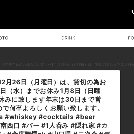
OTO
DRINK
F
【年末年始のお休みのお知らせ】12月26日（月曜日）は、貸切の為お休み12月31日（土曜日）から1月4日（水）までお休み1月8日（日曜日）は営業1月9日（月曜日）をお休みに致します年末は30日まで営業、年始は5日から営業致しますので何卒よろしくお願い致します。#bar #johndoe #shimokitazawa #whiskey #cocktails #beer #
2月26日（月曜日）は、貸切の為お
4日（水）までお休み1月8日（日曜
休みに致します年末は30日まで営
ので何卒よろしくお願い致します。
a #whiskey #cocktails #beer
北沢 #南西口 #バー #1人呑み #隠れ家 #カ