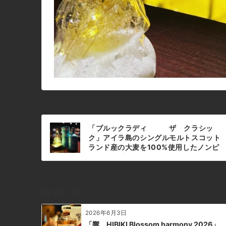
前のページへ
投
「ブルックラディ ザ クラシッ
稿
ク」アイラ島のシングルモルトスコット
ナ
ランド産の大麦を100%使用したノンピ
ートタイプのウイスキーですアイラらし
ビ
くなく、フルーティーな味わいですボト
ゲ
ルのデザインも可愛いですよね#bar
ー
#johndoe #shimokitazawa
関連記事
シ
#whiskey #cocktails #beer #wine
#foods #pasta #下北沢 #南西口 #バー
ョ
2026年6月3日
#1人呑み #隠れ家 #カクテル #ワイン #
ン
パスタ #グラタン #全席喫煙ok #山口県
「響 HIBIKI Blossom harmony 2026」